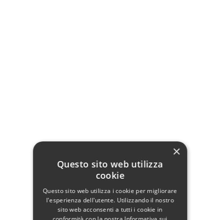
Poltrona a dondolo
Poltroncina Design
Patchwork
Patchwork
179,90 €
179,90 €
Aggiungi al carrello
Aggiungi al carrello
×
Questo sito web utilizza
cookie
Questo sito web utilizza i cookie per migliorare
l'esperienza dell'utente. Utilizzando il nostro
sito web acconsenti a tutti i cookie in
conformità con la nostra Informativa sui