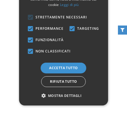
cookie
Leggi di più
STRETTAMENTE NECESSARI
PERFORMANCE
TARGETING
Poltrona patchwork
Poltrona moderna
FUNZIONALITÀ
imbottita in tessuto
Fantasy patchwork
imbottita
229,00 €
NON CLASSIFICATI
279,00 €
Aggiungi al carrello
Aggiungi al carrello
ACCETTA TUTTO
RIFIUTA TUTTO
MOSTRA DETTAGLI