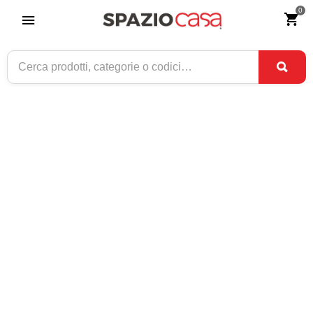
0
Home
>
Complementi d'arredo
>
Divani e poltrone
>
Poltroncine
patchwork
POLTRONCINE PATCHWORK