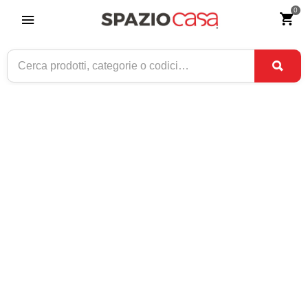
0
Home
>
Arredamento
>
Armadi in legno
>
Armadi moderni
>
Armadi
moderni scorrevoli
ARMADI MODERNI SCORREVOLI