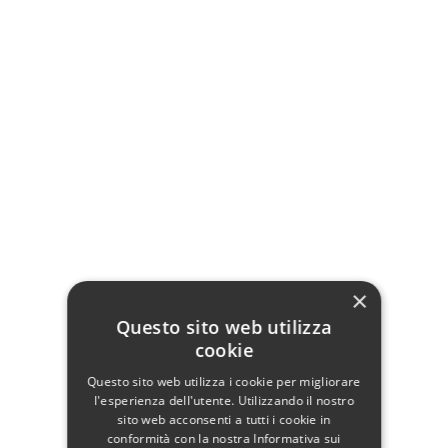
Armadio Marina 2 ante
Armadio Amelia 2 ante
Bianco
Grigio
959,00 €
959,00 €
Non disponibile
Non disponibile
Vedi
Vedi
×
Questo sito web utilizza
cookie
Questo sito web utilizza i cookie per migliorare
l'esperienza dell'utente. Utilizzando il nostro
sito web acconsenti a tutti i cookie in
conformità con la nostra Informativa sui