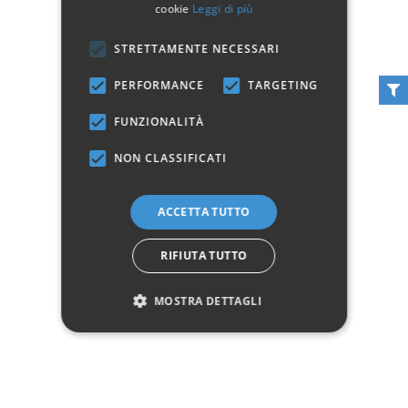
cookie
Leggi di più
STRETTAMENTE NECESSARI
PERFORMANCE
TARGETING
FUNZIONALITÀ
Guardaroba 2 Ante
NON CLASSIFICATI
Scorrevoli a Specchio
Master Bianco
999,00 €
ACCETTA TUTTO
Non disponibile
RIFIUTA TUTTO
Vedi
MOSTRA DETTAGLI
Vedi 1 - 3 of 3 articoli