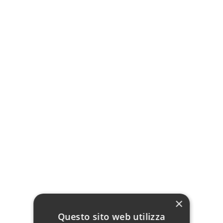
Tavolo Quadrato a Libro
Tavolo Allungabile
Moderno Grigio
Quadrato in Vetro e
Cemento Struttura in
Metallo Bianco
Ferro
289,00 €
279,00 €
Non disponibile
×
Aggiungi al carrello
Vedi
Questo sito web utilizza