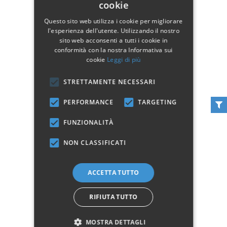
cookie
Questo sito web utilizza i cookie per migliorare
l'esperienza dell'utente. Utilizzando il nostro
sito web acconsenti a tutti i cookie in
conformità con la nostra Informativa sui
cookie
Leggi di più
STRETTAMENTE NECESSARI
PERFORMANCE
TARGETING
FUNZIONALITÀ
NON CLASSIFICATI
Tavolo Allungabile
Tavolo Quadrato a Libro
Quadrato in Vetro e
Bianco Piano Effetto
ACCETTA TUTTO
Metallo Grigio
Marmo
289,00 €
309,00 €
RIFIUTA TUTTO
Non disponibile
Aggiungi al carrello
MOSTRA DETTAGLI
Vedi