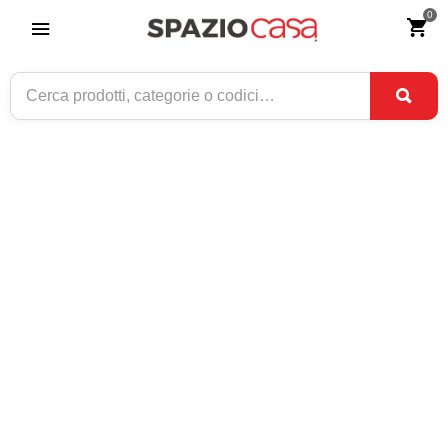
0
Home
>
Arredamento
>
Tavoli
>
Tavoli quadrati allungabili
TAVOLI QUADRATI ALLUNGABILI
-50,00 €