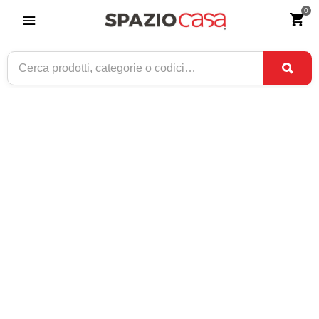
0
Home
>
Illuminazione
ILLUMINAZIONE
Vedi
Vedi tutti
Per pagina