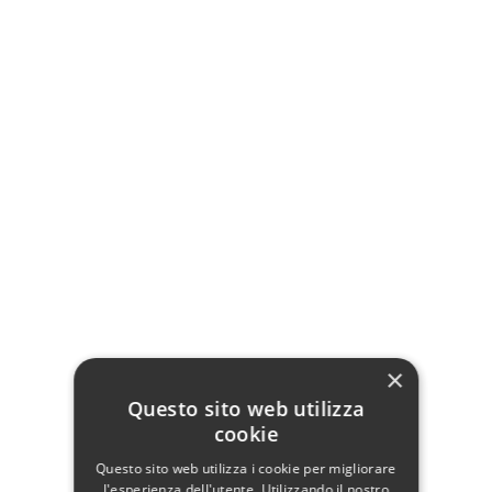
Applique Riccio 2 Luci
Plafoniera Fiore 2 Luci
49,90 €
59,90 €
Non disponibile
Aggiungi al carrello
Vedi
×
Questo sito web utilizza
cookie
Questo sito web utilizza i cookie per migliorare
l'esperienza dell'utente. Utilizzando il nostro