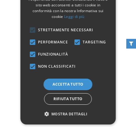
sito web acconsenti a tutti i cookie in
conformità con la nostra Informativa sui
cookie
Leggi di più
STRETTAMENTE NECESSARI
Plafoniera Riccio in
Lume Riccio 2 Luci
PERFORMANCE
TARGETING
Ferro Battuto 2 Luci
59,90 €
59,90 €
FUNZIONALITÀ
Aggiungi al carrello
Non disponibile
NON CLASSIFICATI
Vedi
ACCETTA TUTTO
RIFIUTA TUTTO
MOSTRA DETTAGLI