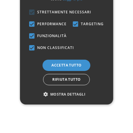
anche come espositori in vinerie o da collocare su credenze buffet.
STRETTAMENTE NECESSARI
PERFORMANCE
TARGETING
SEGUICI
FUNZIONALITÀ
NEWSLETTER
NON CLASSIFICATI
info@spaziocasastore.com
ACCETTA TUTTO
Servizio Clienti:
+ 39 08119650943
RIFIUTA TUTTO
WhatsApp:
+39 3737296433
P.zza V. Rizzo, 10 - 31046 Oderzo (TV)
MOSTRA DETTAGLI
Expo Group Srl
C.F. P.IVA: 04783340260
ASSISTENZA
CATALOGO