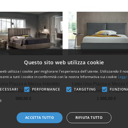
Questo sito web utilizza cookie
web utilizza i cookie per migliorare l'esperienza dell'utente. Utilizzando il no
senti a tutti i cookie in conformità con la nostra Informativa sui cookie
Leggi 
Vista veloce
Vista veloce
 Una Piazza e Mezza Imbottito
Letto Una Piazza e Mezza
ECESSARI
PERFORMANCE
TARGETING
FUNZION
Testata Alta Clyde Felis
Testata Imbottita 2 Cuscini
990,00 €
1 005,00 €
I
ACCETTA TUTTO
RIFIUTA TUTTO