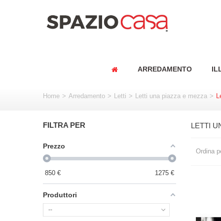
ARREDAMENTO
IL
Home
>
Arredamento
>
Letti
>
Letti una piazza e mezza
>
L
FILTRA PER
LETTI U
Prezzo
Ordina p
850
€
1275
€
Produttori
--