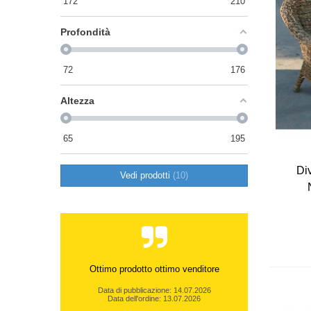
172
210
Profondità
72
176
Altezza
65
195
Di
Vedi prodotti
10
Ottimo prodotto ottimo venditore
Data di pubblicazione: 14.07.2026
Data dell'ordine: 13.07.2026