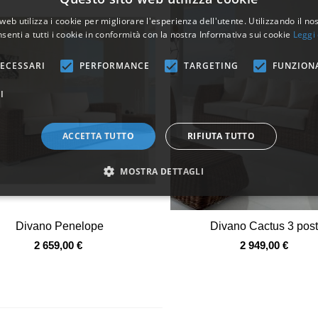
web utilizza i cookie per migliorare l'esperienza dell'utente. Utilizzando il no
senti a tutti i cookie in conformità con la nostra Informativa sui cookie
Leggi 
ECESSARI
PERFORMANCE
TARGETING
FUNZION
I
ACCETTA TUTTO
RIFIUTA TUTTO
MOSTRA DETTAGLI
Vista veloce
Vista veloce
Divano Penelope
Divano Cactus 3 post
2 659,00 €
2 949,00 €