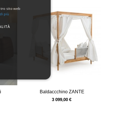
stro sito web
di più
ALITÀ
Vista veloce
i
Baldaccchino ZANTE
3 099,00 €