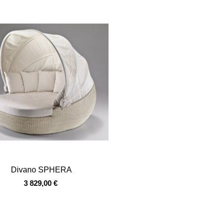
Vista veloce
Divano SPHERA
3 829,00 €