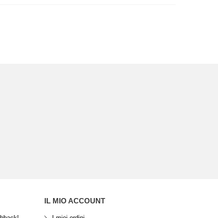
IL MIO ACCOUNT
shback!
I miei ordini