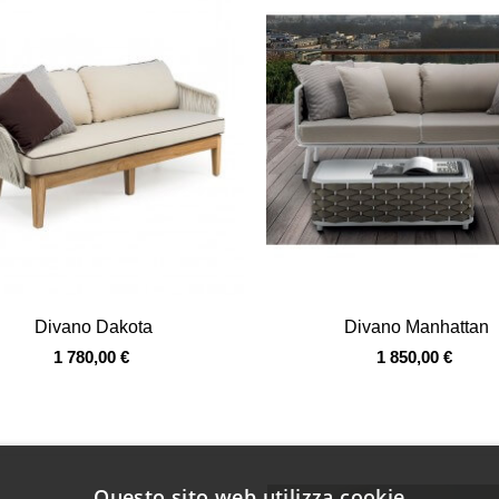
Vista veloce
Vista veloce
Divano Dakota
Divano Manhattan
1 780,00 €
1 850,00 €
Questo sito web utilizza cookie