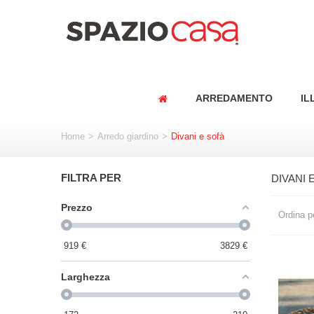
ARREDAMENTO
IL
Home
>
Arredo giardino
>
Divani e sofà
FILTRA PER
DIVANI 
Prezzo
Ordina p
919
€
3829
€
Larghezza