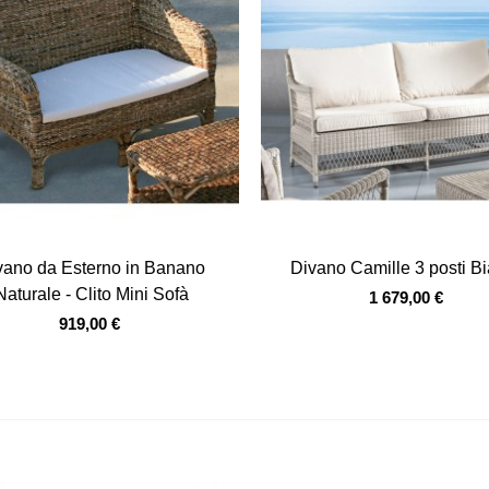
Vista veloce
Vista veloce
vano da Esterno in Banano
Divano Camille 3 posti B
Naturale - Clito Mini Sofà
1 679,00 €
919,00 €