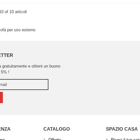
10 of 10 articoli
ofà per uso esterno
ETTER
ra gratuitamente e ottieni un buono
 5% !
ENZA
CATALOGO
SPAZIO CASA
amo
Offerte
Ricevi il tuo ca