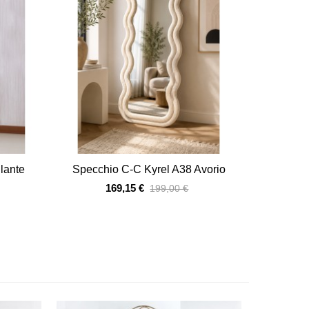
Vista veloce
lante
Specchio C-C Kyrel A38 Avorio
169,15 €
199,00 €