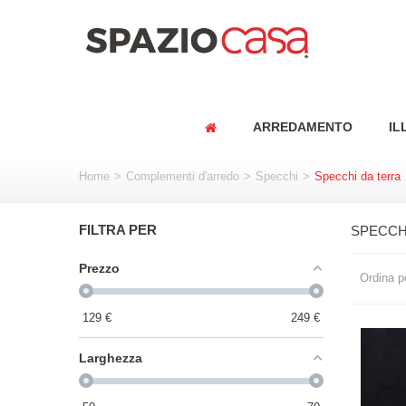
ARREDAMENTO
IL
Home
>
Complementi d'arredo
>
Specchi
>
Specchi da terra
FILTRA PER
SPECCH
Prezzo
Ordina p
129
€
249
€
Larghezza