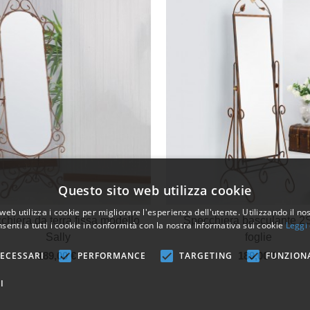
Questo sito web utilizza cookie
web utilizza i cookie per migliorare l'esperienza dell'utente. Utilizzando il no
Vista veloce
Vista veloce
chiera da terra fissa modello
Specchiera basculante 2
senti a tutti i cookie in conformità con la nostra Informativa sui cookie
Leggi 
Sally
foglie
ECESSARI
PERFORMANCE
TARGETING
FUNZION
189,00 €
189,00 €
I