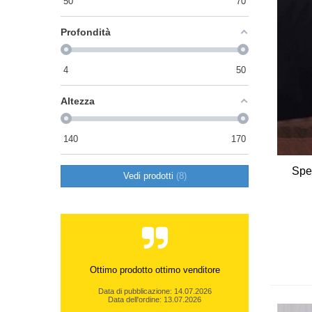
50
70
Profondità
4
50
Altezza
140
170
Spe
Vedi prodotti
8
Ottimo prodotto ottimo venditore
Data di pubblicazione: 14.07.2026
Data dell'ordine: 13.07.2026