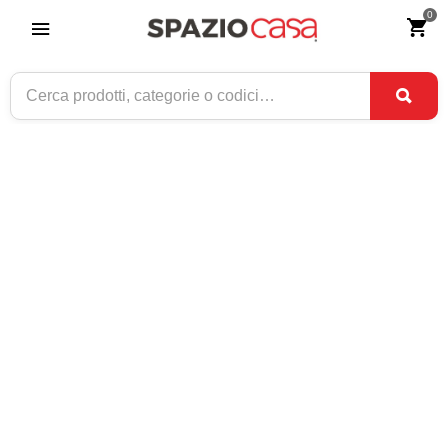
0
Home
>
Arredo giardino
>
Tavolini per esterno
TAVOLINI PER ESTERNO