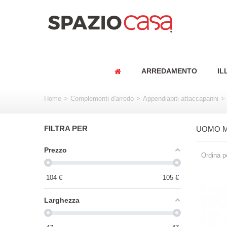
ARREDAMENTO
IL
Home
>
Complementi d'arredo
>
Appendiabiti attaccapanni
>
FILTRA PER
UOMO M
Prezzo
Ordina p
104
€
105
€
Larghezza