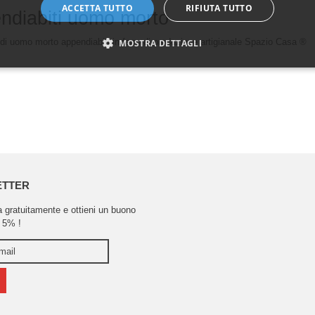
ACCETTA TUTTO
RIFIUTA TUTTO
ndiabiti uomo morto
di uomo morto appendiabiti in ferro di produzione artigianale Spazio Casa ®
MOSTRA DETTAGLI
ETTER
ra gratuitamente e ottieni un buono
 5% !