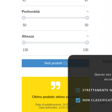
47
47
Profondità
50
50
Altezza
130
130
Appe
Vedi prodotti
1
Questo sito 
accon
STRETTAMENTE N
Ottimo prodotto ottimo venditore
NON CLASSIFICAT
Vedi 1 - 
Data di pubblicazione: 14.07.2026
Data dell'ordine: 13.07.2026