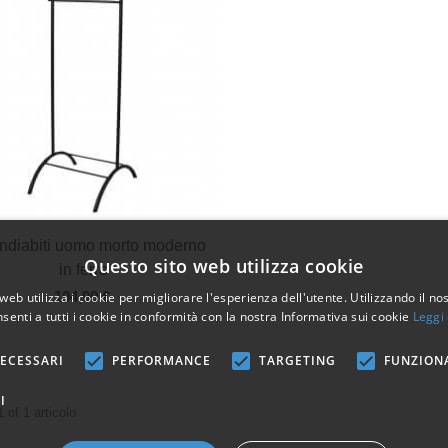
Vista veloce
ndiabiti uomo morto moderno
Questo sito web utilizza cookie
in ferro
104,90 €
web utilizza i cookie per migliorare l'esperienza dell'utente. Utilizzando il no
senti a tutti i cookie in conformità con la nostra Informativa sui cookie
Leggi 
ECESSARI
PERFORMANCE
TARGETING
FUNZION
I
1 of 1 articolo