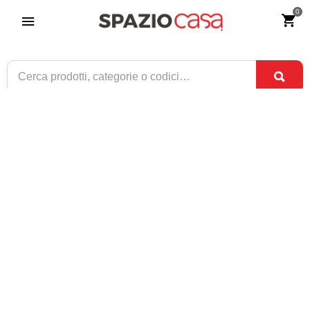
0
Poltrona a dondolo Patchwork
Riferimento:
2645-0
179
€
,90
CONSEGNA TRA
DISPONIBILE
3 SET
E
7 SET
1 / 1