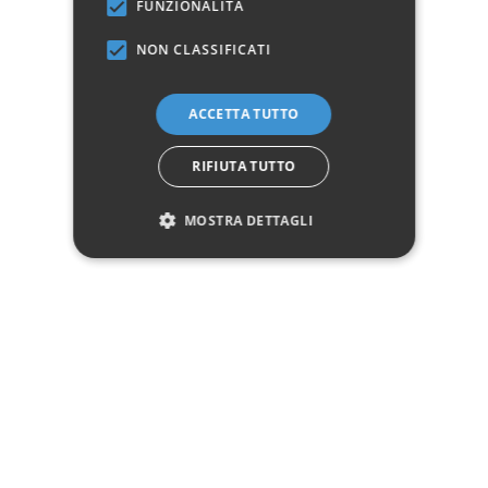
FUNZIONALITÀ
La quantità di ordine minimo di acquisto del prodotto è
5
NON CLASSIFICATI
Marchio:
ACCETTA TUTTO
✓
✓
Imballaggio professionale
Pagamenti sicuri
✓
✓
Garanzia ufficiale
Acquisto assicurato fino a 2.500 €
Aggiungi alla lista dei desideri
RIFIUTA TUTTO
MOSTRA DETTAGLI
Hai bisogno di aiuto?
☎ Assistenza telefonica
WhatsApp
Descrizione
Pagamenti