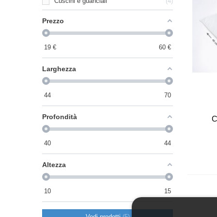
Cuscini e guanciali
4
Prezzo
19
€
60
€
Larghezza
44
70
Profondità
C
40
44
Altezza
10
15
Vedi prodotti
5