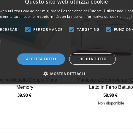
Questo sito web utilizza cookie
web utilizza i cookie per migliorare l'esperienza dell'utente. Utilizzando il no
senti a tutti i cookie in conformità con la nostra Informativa sui cookie
Leggi 
ECESSARI
PERFORMANCE
TARGETING
FUNZION
I
ACCETTA TUTTO
RIFIUTA TUTTO
MOSTRA DETTAGLI
Vista veloce
Vista veloce
cino Modello Doppia Onda
Mantovana Coprirete per 
Memory
Letto in Ferro Battuto
39,90 €
59,90 €
Non disponibile