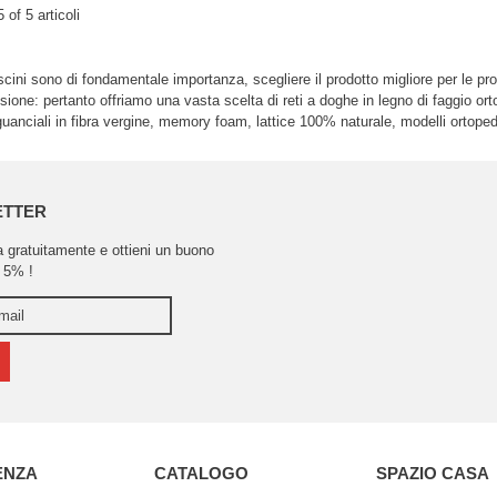
5 of 5 articoli
cini sono di fondamentale importanza, scegliere il prodotto migliore per le propr
sione: pertanto offriamo una vasta scelta di reti a doghe in legno di faggio or
guanciali in fibra vergine, memory foam, lattice 100% naturale, modelli ortopedic
ETTER
ra gratuitamente e ottieni un buono
 5% !
ENZA
CATALOGO
SPAZIO CASA