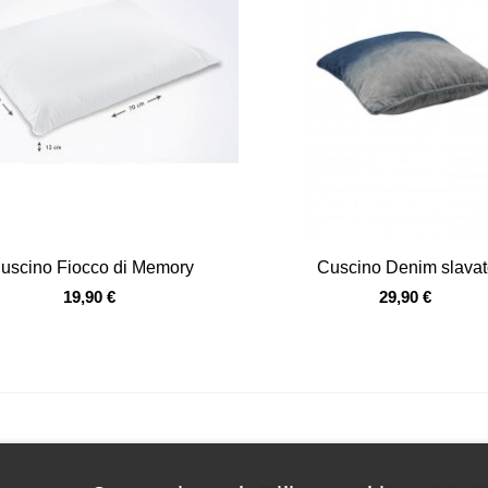
Vista veloce
Vista veloce
uscino Fiocco di Memory
Cuscino Denim slava
19,90 €
29,90 €