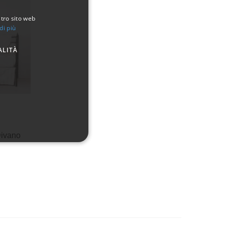
stro sito web
di più
ALITÀ
Divano