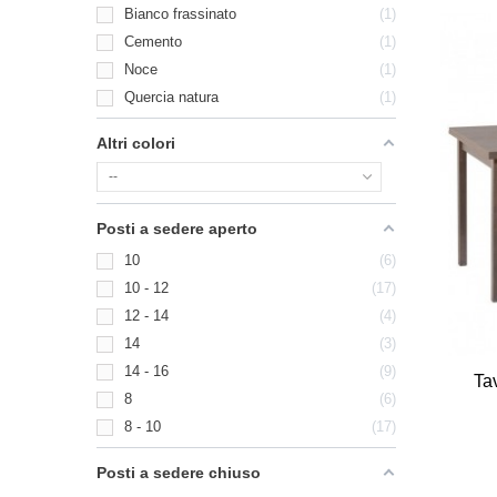
Bianco frassinato
1
Cemento
1
Noce
1
Quercia natura
1
Altri colori
--
Posti a sedere aperto
10
6
10 - 12
17
12 - 14
4
14
3
14 - 16
9
Ta
8
6
8 - 10
17
Posti a sedere chiuso