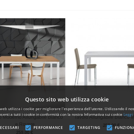
Questo sito web utilizza cookie
web utilizza i cookie per migliorare l'esperienza dell'utente. Utilizzando il no
senti a tutti i cookie in conformità con la nostra Informativa sui cookie
Leggi 
Vista veloce
Vista veloce
o Moderno Allungabile Bianco
Tavolo Allungabile Bianco 
e Rovere
259,00 €
ECESSARI
PERFORMANCE
TARGETING
FUNZION
259,00 €