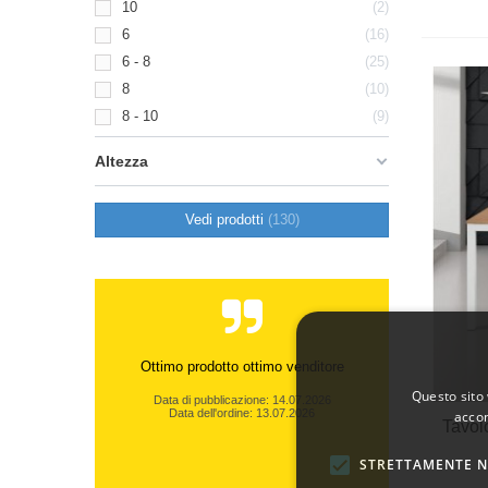
10
2
6
16
6 - 8
25
8
10
8 - 10
9
Altezza
Vedi prodotti
130
Ottimo prodotto ottimo venditore
Questo sito 
Data di pubblicazione: 14.07.2026
Data dell'ordine: 13.07.2026
accon
Tavol
STRETTAMENTE N