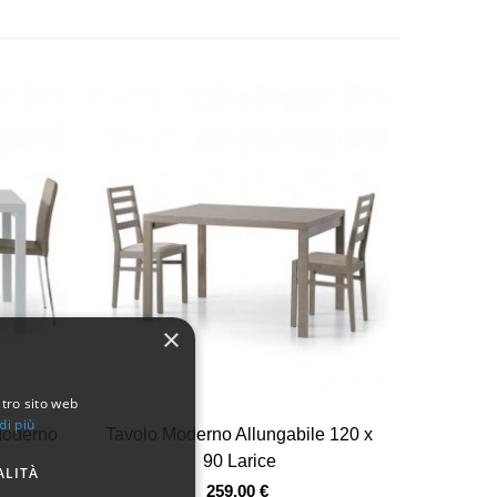
×
stro sito web
di più
Vista veloce
Moderno
Tavolo Moderno Allungabile 120 x
90 Larice
ALITÀ
259,00 €