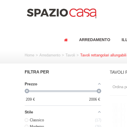
ARREDAMENTO
IL
Home
>
Arredamento
>
Tavoli
>
Tavoli rettangolari allungabili
FILTRA PER
TAVOLI 
Prezzo
Ordina p
209
€
2006
€
Stile
Classico
17
Moderno
76