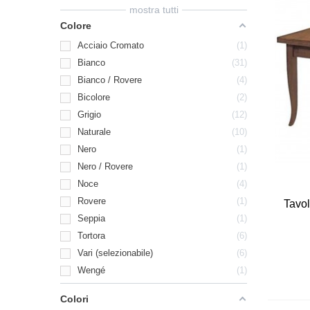
mostra tutti
Colore
Acciaio Cromato
1
Bianco
31
Bianco / Rovere
4
Bicolore
2
Grigio
12
Naturale
10
Nero
1
Nero / Rovere
1
Noce
4
Rovere
1
Tavol
Seppia
1
Tortora
6
Vari (selezionabile)
6
Wengé
1
Colori