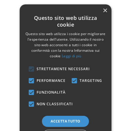
×
Questo sito web utilizza
Pouf KAROLINA TO
Pouf COINTA Grigio
cookie
Bianco
92,65 €
109,00 €
Questo sito web utilizza i cookie per migliorare
92,65 €
109,00 €
l'esperienza dell'utente. Utilizzando il nostro
Aggiungi al carrello
sito web acconsenti a tutti i cookie in
Aggiungi al carrello
conformità con la nostra Informativa sui
cookie
Leggi di più
STRETTAMENTE NECESSARI
PERFORMANCE
TARGETING
-15%
FUNZIONALITÀ
NON CLASSIFICATI
ACCETTA TUTTO