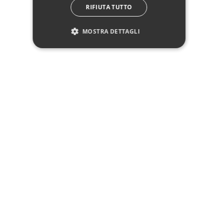
RIFIUTA TUTTO
MOSTRA DETTAGLI
Sgabello Contenitore
Sgabello Pouff in legno
POLINA TO Nero
noce scuro imbottito
Verde
67,15 €
79,00 €
59,90 €
Non disponibile
Non disponibile
Vedi
Vedi