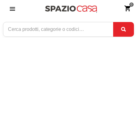
0
Home
>
Complementi d'arredo
>
Divani e poltrone
>
Pouf
POUF
-15%
-15%