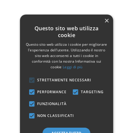
×
Questo sito web utilizza
cookie
Cuscino REAL MEDIO
Cuscino REAL SEDUTA
Ecrù
Ecrù
Questo sito web utilizza i cookie per migliorare
l'esperienza dell'utente. Utilizzando il nostro
24,90 €
12,90 €
sito web acconsenti a tutti i cookie in
conformità con la nostra Informativa sui
Aggiungi al carrello
Aggiungi al carrello
cookie
Leggi di più
STRETTAMENTE NECESSARI
PERFORMANCE
Vedi 1 - 2 of 2 articoli
TARGETING
FUNZIONALITÀ
Complementi Arredo Giardino
– dettagli che fanno la differenza.
Scopri una selezione di elementi pensati per completare e valorizzare i
NON CLASSIFICATI
tuoi spazi esterni con stile, funzionalità e materiali di qualità.
Ogni accessorio coordinato, ogni complemento è progettato per offrire
comfort, resistenza e praticità. Perfetti per giardini, terrazzi e balconi,