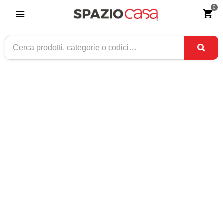
0
Home
>
Arredo giardino
>
Complementi
COMPLEMENTI