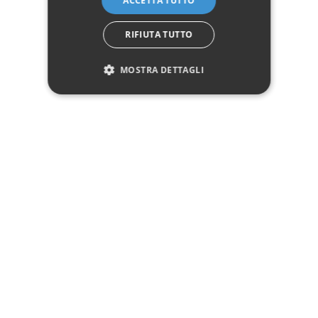
ACCETTA TUTTO
questi prodotti uniscono design naturale e soluzioni salvaspazio.
RIFIUTA TUTTO
SEGUICI
MOSTRA DETTAGLI
NEWSLETTER
info@spaziocasastore.com
Servizio Clienti:
+ 39 08119650943
WhatsApp:
+39 3737296433
P.zza V. Rizzo, 10 - 31046 Oderzo (TV)
Expo Group Srl
C.F. P.IVA: 04783340260
ASSISTENZA