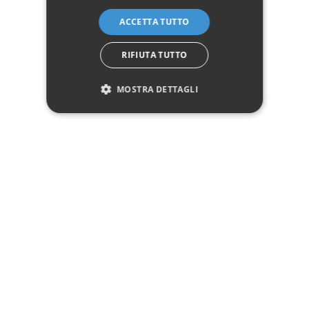
che per la zona notte
ACCETTA TUTTO
Comodini moderni economici non solo in
legno
massello
ma anche in
ferro
battuto
in grado di rendere l'ambiente piacevole! Un comodino ha
RIFIUTA TUTTO
più funzioni e tutte sono importanti.
MOSTRA DETTAGLI
SEGUICI
NEWSLETTER
info@spaziocasastore.com
Servizio Clienti:
+ 39 08119650943
WhatsApp:
+39 3737296433
P.zza V. Rizzo, 10 - 31046 Oderzo (TV)
Expo Group Srl
C.F. P.IVA: 04783340260