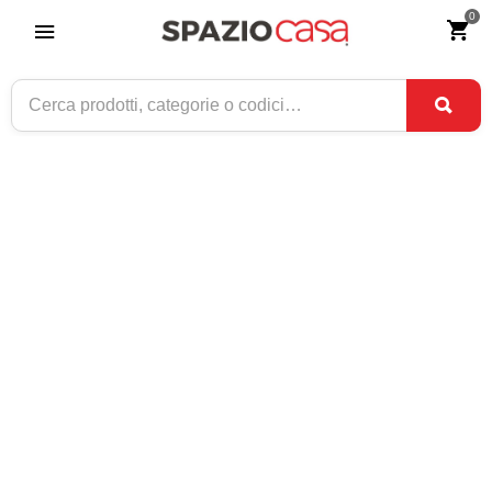
0
Home
>
Arredamento
>
Comodini
>
Comodini moderni
COMODINI MODERNI