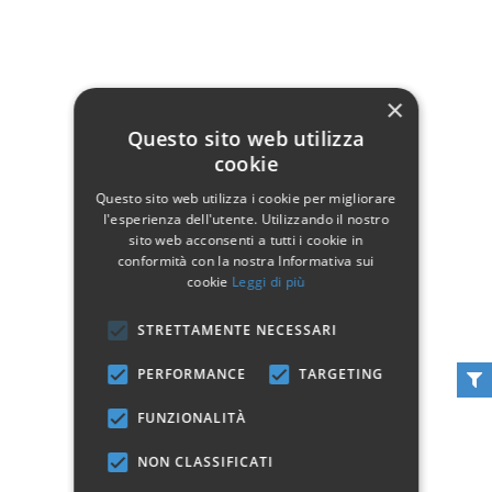
×
Comodino in ferro
Comodino in Ferro con
Questo sito web utilizza
moderno KUBE
cookie
Ripiani in Legno DM
104,90 €
124,90 €
Questo sito web utilizza i cookie per migliorare
l'esperienza dell'utente. Utilizzando il nostro
Non disponibile
Aggiungi al carrello
sito web acconsenti a tutti i cookie in
Vedi
conformità con la nostra Informativa sui
cookie
Leggi di più
STRETTAMENTE NECESSARI
Vedi 1 - 2 of 2 articoli
PERFORMANCE
TARGETING
FUNZIONALITÀ
Comodini in stile moderno online
NON CLASSIFICATI
Per dare un tocco in più alla tua casa hai bisogno di qualcosa di
speciale, abbiamo la soluzione: comodini moderni sia per la zona giorno