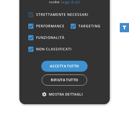
cookie
Leggi di più
STRETTAMENTE NECESSARI
PERFORMANCE
TARGETING
FUNZIONALITÀ
NON CLASSIFICATI
Letto Matrimoniale
Letto Matrimoniale
Henry Felis
Imbottito Testiera
ACCETTA TUTTO
Cucitura Rilievo Edgar
1 055,00 €
Felis
RIFIUTA TUTTO
Aggiungi al carrello
1 080,00 €
MOSTRA DETTAGLI
Aggiungi al carrello