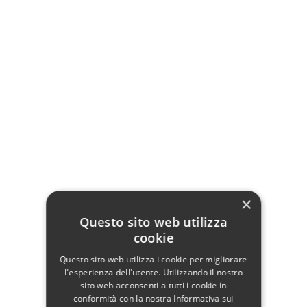
Letto Matrimoniale
Letto Matrimoniale Relax
Imbottito Testata Alta
System Allen Felis
Clyde Felis
1 055,00 €
1 035,00 €
Aggiungi al carrello
×
Aggiungi al carrello
Questo sito web utilizza
cookie
Questo sito web utilizza i cookie per migliorare
l'esperienza dell'utente. Utilizzando il nostro
sito web acconsenti a tutti i cookie in
conformità con la nostra Informativa sui