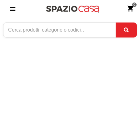
0
Home
>
Arredamento
>
Letti
>
Letti matrimoniali
>
Letti matrimoniali
imbottiti
LETTI MATRIMONIALI IMBOTTITI