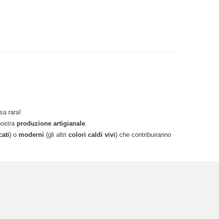
sa rara!
 nostra
produzione artigianale
.
cati
) o
moderni
(gli altri
colori caldi vivi
) che contribuiranno