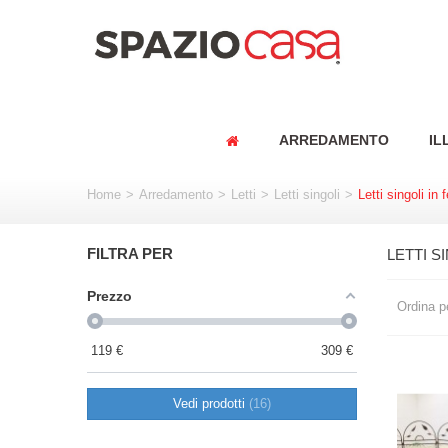
ARREDAMENTO
IL
Home
>
Arredamento
>
Letti
>
Letti singoli
>
Letti singoli in f
FILTRA PER
LETTI S
Prezzo
Ordina p
119
€
309
€
Vedi prodotti
16