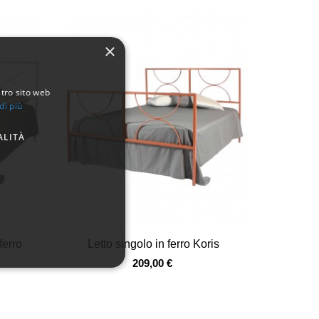
×
stro sito web
di più
ALITÀ
Vista veloce
ferro
Letto singolo in ferro Koris
209,00 €