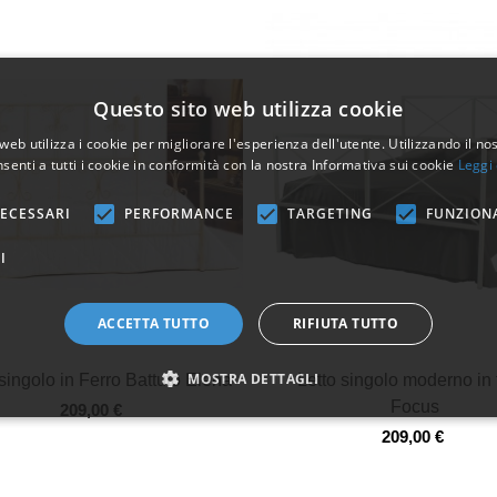
Questo sito web utilizza cookie
web utilizza i cookie per migliorare l'esperienza dell'utente. Utilizzando il no
senti a tutti i cookie in conformità con la nostra Informativa sui cookie
Leggi 
ECESSARI
PERFORMANCE
TARGETING
FUNZION
I
ACCETTA TUTTO
RIFIUTA TUTTO
Vista veloce
Vista veloce
MOSTRA DETTAGLI
 singolo in Ferro Battuto Elena
Letto singolo moderno in 
Focus
209,00 €
209,00 €