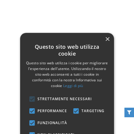
Porta telefono classico
Portatelefono Sciabola
×
in legno 2 cassetti
con Cassetto
Questo sito web utilizza
159,00 €
169,00 €
cookie
Non disponibile
Non disponibile
Questo sito web utilizza i cookie per migliorare
Vedi
Vedi
l'esperienza dell'utente. Utilizzando il nostro
sito web acconsenti a tutti i cookie in
conformità con la nostra Informativa sui
cookie
Leggi di più
STRETTAMENTE NECESSARI
PERFORMANCE
TARGETING
FUNZIONALITÀ