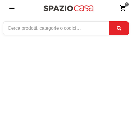
0
Home
>
Complementi d'arredo
>
Mobili porta telefono
MOBILI PORTA TELEFONO