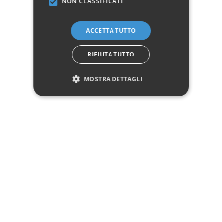
NON CLASSIFICATI
ACCETTA TUTTO
RIFIUTA TUTTO
Portatelefono Classico
Portatelefono Spillo 2
in legno 2 cassetti
Cassetti
MOSTRA DETTAGLI
169,00 €
179,00 €
Non disponibile
Aggiungi al carrello
Vedi