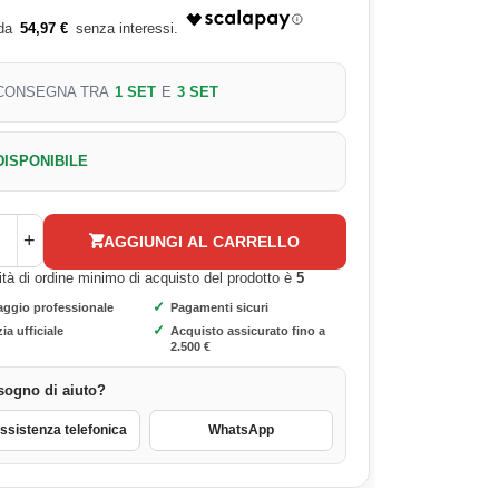
54,97 €
CONSEGNA TRA
1 SET
E
3 SET
DISPONIBILE
+
AGGIUNGI AL CARRELLO
ità di ordine minimo di acquisto del prodotto è
5
✓
aggio professionale
Pagamenti sicuri
✓
ia ufficiale
Acquisto assicurato fino a
2.500 €
sogno di aiuto?
sistenza telefonica
WhatsApp