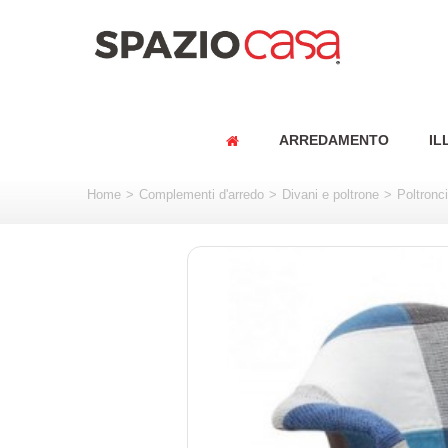
ARREDAMENTO
IL
Home
>
Complementi d'arredo
>
Divani e poltrone
>
Poltronc