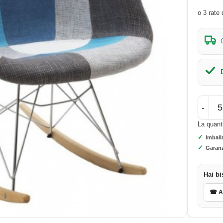
-
La quant
✓
Imball
✓
Garanz
Hai bi
☎ As