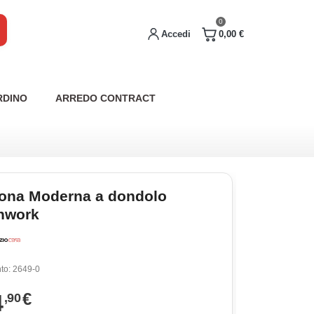
0
Accedi
0,00 €
RDINO
ARREDO CONTRACT
rona Moderna a dondolo
hwork
to:
2649-0
4
€
,90