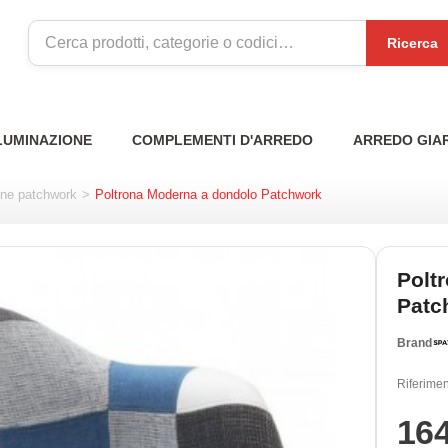
Ricerca
LUMINAZIONE
COMPLEMENTI D'ARREDO
ARREDO GIA
ine patchwork
>
Poltrona Moderna a dondolo Patchwork
Polt
Patc
Brand
Riferimen
16