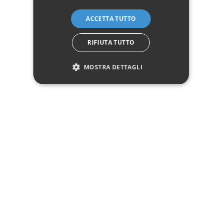
ACCETTA TUTTO
RIFIUTA TUTTO
MOSTRA DETTAGLI
Specchio in Legno
Prima Patina 176x86
259,00 €
Aggiungi al carrello
Vedi 1 - 5 of 5 articoli
Specchi con cornice in legno
Uno specchio in legno non è da immaginare solo di stile classico: grazie