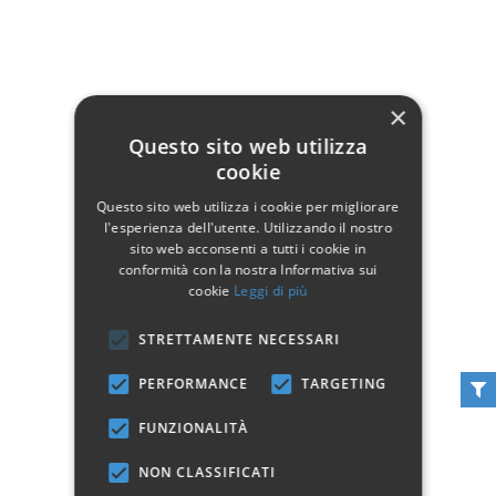
×
Questo sito web utilizza
Specchio con cornice in
cookie
Specchio in legno prima
legno sagomata
patina
Questo sito web utilizza i cookie per migliorare
169,00 €
199,00 €
l'esperienza dell'utente. Utilizzando il nostro
sito web acconsenti a tutti i cookie in
Non disponibile
Aggiungi al carrello
conformità con la nostra Informativa sui
cookie
Leggi di più
Vedi
STRETTAMENTE NECESSARI
PERFORMANCE
TARGETING
FUNZIONALITÀ
NON CLASSIFICATI