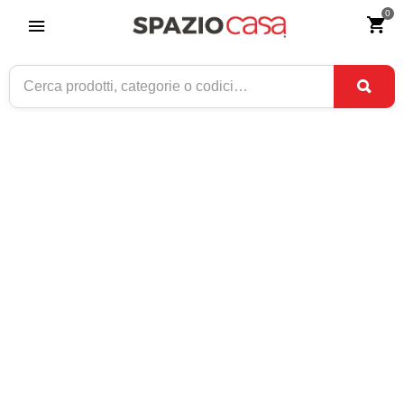
0
Home
>
Complementi d'arredo
>
Specchi
>
Specchi da parete
>
Specchi cornice in legno
SPECCHI CORNICE IN LEGNO