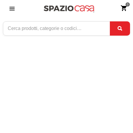
0
Home
>
Prodotti di arredamento in offerta
PRODOTTI DI ARREDAMENTO IN OFFERTA
Vedi
Vedi tutti
Per pagina
-60,00 €
-50,00 €