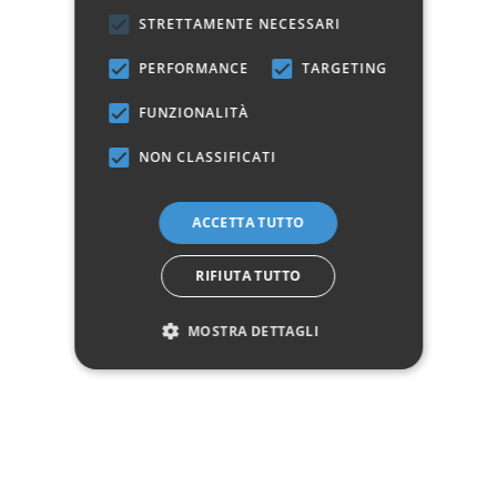
STRETTAMENTE NECESSARI
PERFORMANCE
TARGETING
FUNZIONALITÀ
NON CLASSIFICATI
TAVOLO GARCIA
TAVOLO CASTIELS
220X100
200X90
ACCETTA TUTTO
2 456,50 €
2 363,32 €
2 890,00 €
2 780,38 €
Aggiungi al carrello
Aggiungi al carrello
RIFIUTA TUTTO
MOSTRA DETTAGLI
-15%
-15%