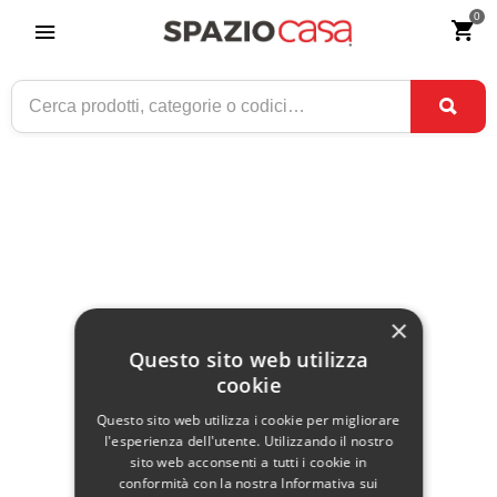
0
Home
>
Arredamento
>
Comodini
>
Comodini moderni
>
Comodini
moderni legno
COMODINI MODERNI LEGNO
×
Non ci sono prodotti per questa categoria
Questo sito web utilizza
Comodini moderni in legno online
cookie
Per dare un tocco in più alla tua casa hai bisogno di qualcosa di
Questo sito web utilizza i cookie per migliorare
speciale, abbiamo la soluzione: comodini moderni sia per la zona giorno
l'esperienza dell'utente. Utilizzando il nostro
che per la zona notte
sito web acconsenti a tutti i cookie in
conformità con la nostra Informativa sui
Comodini moderni economici in
legno
massello
in grado di rendere