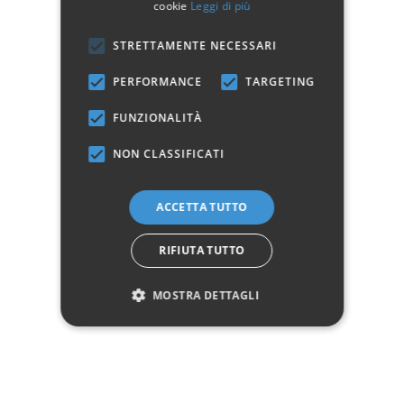
cookie
Leggi di più
l'ambiente piacevole! Un comodino ha più funzioni e tutte sono
importanti!
STRETTAMENTE NECESSARI
PERFORMANCE
TARGETING
SEGUICI
FUNZIONALITÀ
NEWSLETTER
NON CLASSIFICATI
info@spaziocasastore.com
ACCETTA TUTTO
Servizio Clienti:
+ 39 08119650943
RIFIUTA TUTTO
WhatsApp:
+39 3737296433
MOSTRA DETTAGLI
P.zza V. Rizzo, 10 - 31046 Oderzo (TV)
Expo Group Srl
C.F. P.IVA: 04783340260
ASSISTENZA