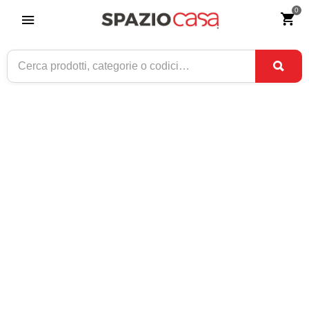
0
Home
>
Arredamento
>
Mobile porta tv
MOBILE PORTA TV
Vedi
Vedi tutti
Per pagina