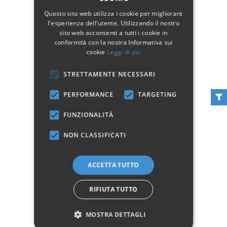
Questo sito web utilizza i cookie per migliorare
l'esperienza dell'utente. Utilizzando il nostro
sito web acconsenti a tutti i cookie in
conformità con la nostra Informativa sui
cookie
Leggi di più
STRETTAMENTE NECESSARI
Mobile Porta tv in legno
PERFORMANCE
TARGETING
Porta TV Basso
Arte Povera 2 Ante Noce
Classico 2 Ante Vano
FUNZIONALITÀ
Giorno Bianco
259,00 €
259,00 €
NON CLASSIFICATI
Aggiungi al carrello
Aggiungi al carrello
ACCETTA TUTTO
RIFIUTA TUTTO
MOSTRA DETTAGLI