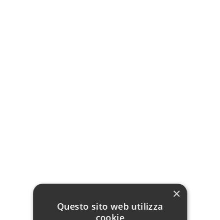
Porta TV Basso
Mobile porta TV ad
Classico 2 Ante Vano
angolo legno arte povera
Giorno Noce
Bianco
249,00 €
249,00 €
Aggiungi al carrello
Aggiungi al carrello
×
Questo sito web utilizza
cookie