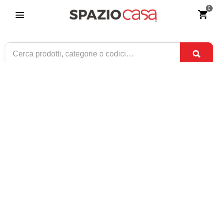
0
Cassettiera alta in Legno 6 cassetti
Bianco
Riferimento:
3158-0
289
€
,00
CONSEGNA TRA
SOLO 6 DISPONIBILI
2 SET
E
4 SET
1 / 3