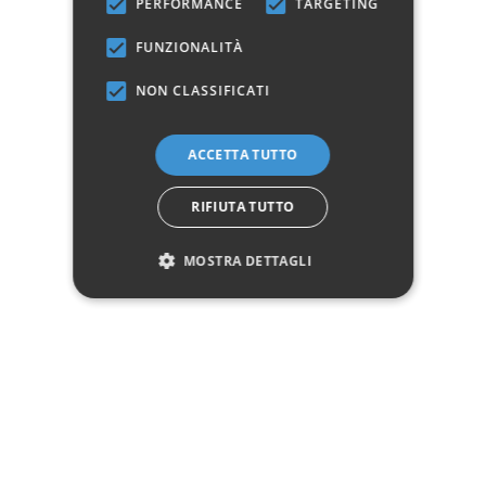
PERFORMANCE
TARGETING
Cassetti
6
FUNZIONALITÀ
NON CLASSIFICATI
Marchio:
ACCETTA TUTTO
✓
✓
Imballaggio professionale
Pagamenti sicuri
RIFIUTA TUTTO
✓
✓
Garanzia ufficiale
Acquisto assicurato fino a 2.500 €
Aggiungi alla lista dei desideri
MOSTRA DETTAGLI
Hai bisogno di aiuto?
☎ Assistenza telefonica
WhatsApp
Descrizione