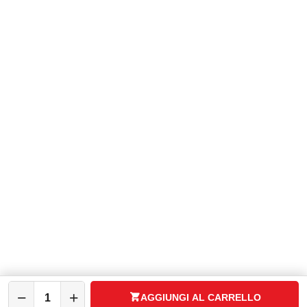
Servizio Clienti:
+ 39 08119650943
WhatsApp:
+39 3737296433
P.zza V. Rizzo, 10 - 31046 Oderzo (TV)
Expo Group Srl
C.F. P.IVA: 04783340260
ASSISTENZA
CATALOGO
SPAZIO CASA
IL MIO ACCOUNT
−
+
AGGIUNGI AL CARRELLO