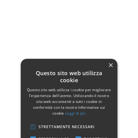
6 cassetti;
Zoccolo aperto;
Dimensioni:
50 x 35 H. 105 cm
Dati tecnici
×
Larghezza
50
Questo sito web utilizza
cookie
Profondità
35
Questo sito web utilizza i cookie per migliorare
Altezza
105
l'esperienza dell'utente. Utilizzando il nostro
sito web acconsenti a tutti i cookie in
Materiale
Legno
conformità con la nostra Informativa sui
cookie
Leggi di più
Manifattura
Prodotto 100% Italiano
Stile
Classico
STRETTAMENTE NECESSARI
Colore
Bianco