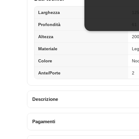
Larghezza
12
Profondità
61
Altezza
20
Materiale
Le
Colore
No
Ante/Porte
2
Descrizione
Pagamenti