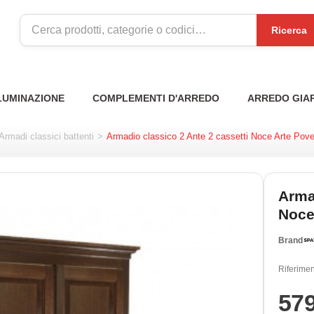
Ricerca
LUMINAZIONE
COMPLEMENTI D'ARREDO
ARREDO GIA
Armadi classici battenti
>
Armadio classico 2 Ante 2 cassetti Noce Arte Pove
Arma
Noce
Brand
Riferimen
57