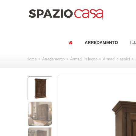
ARREDAMENTO
IL
Home
>
Arredamento
>
Armadi in legno
>
Armadi classici
>