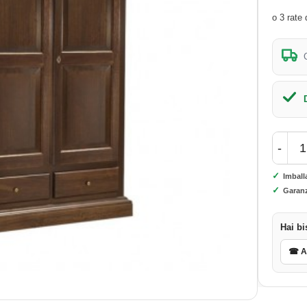
-
✓
Imball
✓
Garanz
Hai bi
☎ As