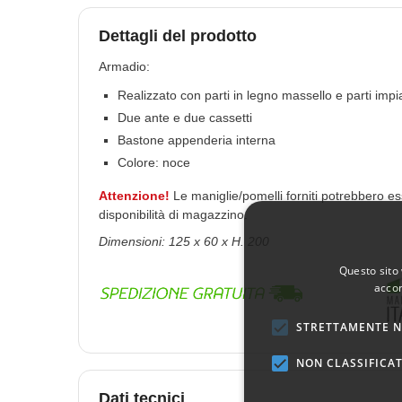
Dettagli del prodotto
Armadio:
Realizzato con parti in legno massello e parti impi
Due ante e due cassetti
Bastone appenderia interna
Colore: noce
Attenzione!
Le maniglie/pomelli forniti potrebbero ess
disponibilità di magazzino.
Dimensioni: 125 x 60 x H. 200
Questo sito 
accon
STRETTAMENTE N
NON CLASSIFICAT
Dati tecnici