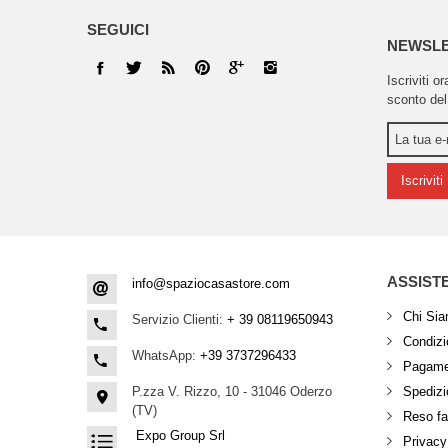
SEGUICI
NEWSL
Iscriviti o
sconto del
Iscriviti
ASSIST
info@spaziocasastore.com
Chi Si
Servizio Clienti:
+ 39 08119650943
Condizio
WhatsApp:
+39 3737296433
Pagamen
P.zza V. Rizzo, 10 - 31046 Oderzo
Spedizi
(TV)
Reso fa
Expo Group Srl
Privacy