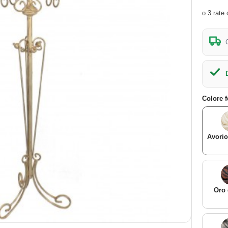
Colore 
Avorio
Oro 