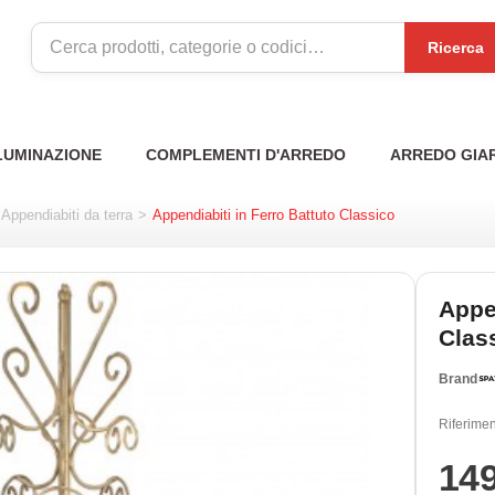
Ricerca
LUMINAZIONE
COMPLEMENTI D'ARREDO
ARREDO GIA
Appendiabiti da terra
>
Appendiabiti in Ferro Battuto Classico
Appen
Clas
Brand
Riferimen
14