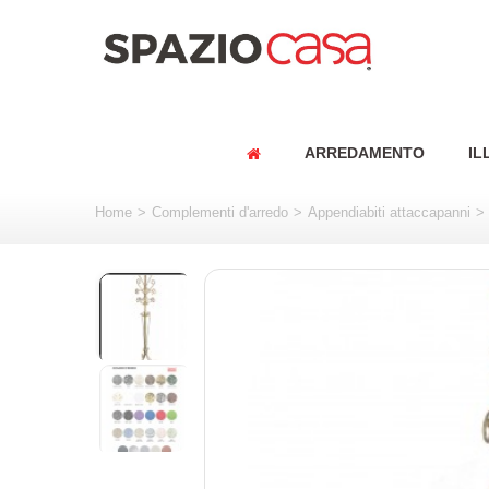
ARREDAMENTO
IL
Home
>
Complementi d'arredo
>
Appendiabiti attaccapanni
>