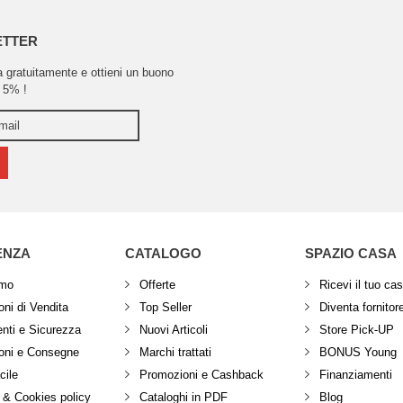
ETTER
ra gratuitamente e ottieni un buono
 5% !
ENZA
CATALOGO
SPAZIO CASA
amo
Offerte
Ricevi il tuo ca
ni di Vendita
Top Seller
Diventa fornitor
ti e Sicurezza
Nuovi Articoli
Store Pick-UP
oni e Consegne
Marchi trattati
BONUS Young
cile
Promozioni e Cashback
Finanziamenti
 & Cookies policy
Cataloghi in PDF
Blog