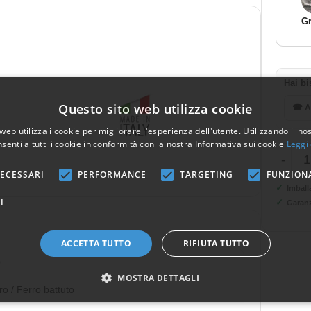
Gr
Hai bi
Questo sito web utilizza cookie
☎ As
web utilizza i cookie per migliorare l'esperienza dell'utente. Utilizzando il no
senti a tutti i cookie in conformità con la nostra Informativa sui cookie
Leggi 
-
ECESSARI
PERFORMANCE
TARGETING
FUNZION
✓
Imball
I
✓
Garanz
ACCETTA TUTTO
RIFIUTA TUTTO
0
MOSTRA DETTAGLI
ro / Ferro battuto