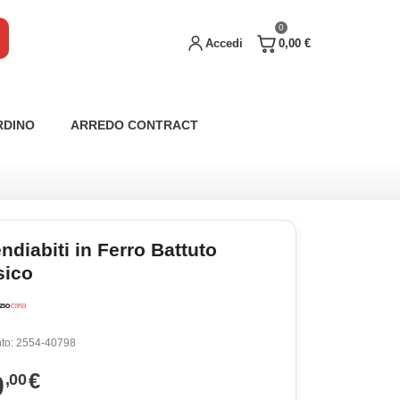
0
Accedi
0,00 €
RDINO
ARREDO CONTRACT
diabiti in Ferro Battuto
sico
to:
2554-40798
9
€
,00