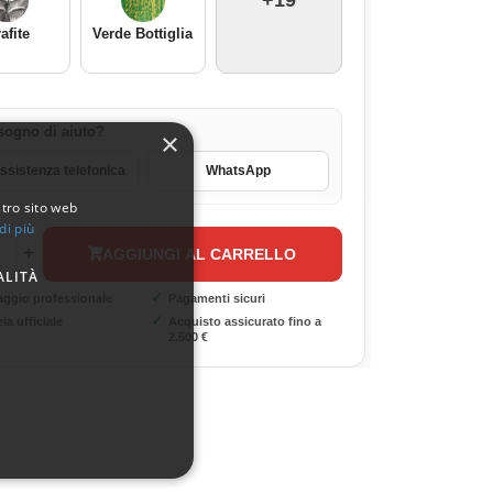
+19
afite
Verde Bottiglia
sogno di aiuto?
×
sistenza telefonica
WhatsApp
stro sito web
di più
+
AGGIUNGI AL CARRELLO
ALITÀ
✓
aggio professionale
Pagamenti sicuri
✓
ia ufficiale
Acquisto assicurato fino a
2.500 €