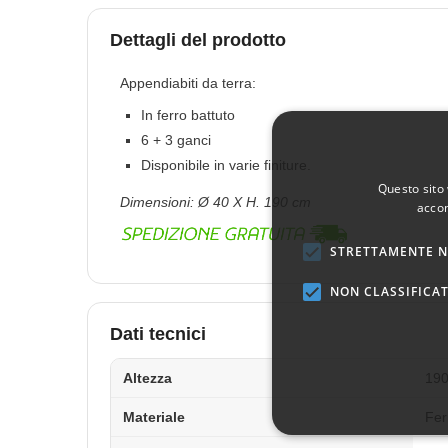
Dettagli del prodotto
Appendiabiti da terra:
In ferro battuto
6 + 3 ganci
Disponibile in varie finiture.
Questo sito 
Dimensioni: Ø 40 X H. 190 cm
accon
STRETTAMENTE N
NON CLASSIFICAT
Dati tecnici
Altezza
19
Materiale
Fer