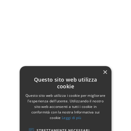
Tortora - Shabby
Azzurro - Shabby
Azzurro
Chic
Chic
Rosa - Shabby Chic
Verde - Shabby Chic
×
Testata/testiera una piazza e mezza:
Questo sito web utilizza
Modello Erika
cookie
Realizzato interamente con tubolari e tondini in ferro battuto
Questo sito web utilizza i cookie per migliorare
Diametro tubolari laterali 30 cm
l'esperienza dell'utente. Utilizzando il nostro
Dimensioni/ingombro totale: 128 x 5 H. 125 cm
sito web acconsenti a tutti i cookie in
conformità con la nostra Informativa sui
cookie
Leggi di più
STRETTAMENTE NECESSARI