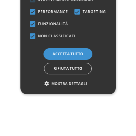
PERFORMANCE
TARGETING
Dettagli del prodotto
FUNZIONALITÀ
NON CLASSIFICATI
Dati tecnici
Materiale
Ferro / Ferro battuto
ACCETTA TUTTO
Manifattura
Prodotto 100% Italiano
RIFIUTA TUTTO
Dimensione letto
Una piazza e mezza 120 x 190
MOSTRA DETTAGLI
Marchio:
✓
✓
Imballaggio professionale
Pagamenti sicuri
✓
✓
Garanzia ufficiale
Acquisto assicurato fino a 2.500 €
Aggiungi alla lista dei desideri