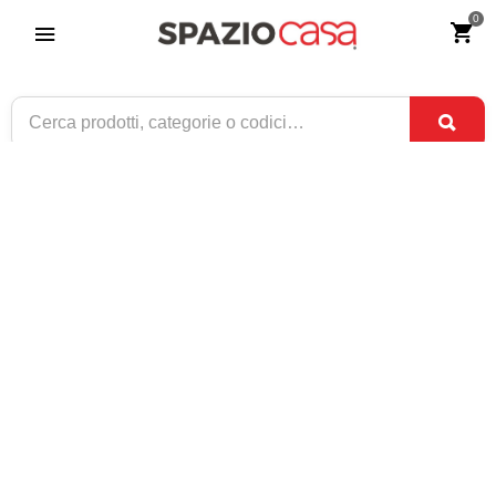
0
Testata Letto una piazza e mezza in Ferro
Battuto Erika
Riferimento:
2802-0
119
€
,90
CONSEGNA TRA
SOLO 9 DISPONIBILI
1 SET
E
3 SET
1 / 2