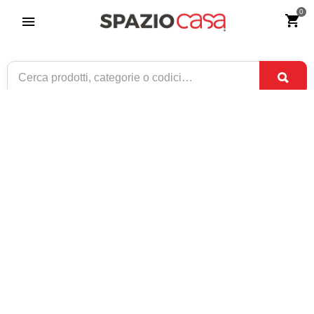
0
Testata Letto francese in Ferro Battuto
Erika
Riferimento:
2801-0
149
€
,90
CONSEGNA TRA
SOLO 9 DISPONIBILI
1 SET
E
3 SET
1 / 2