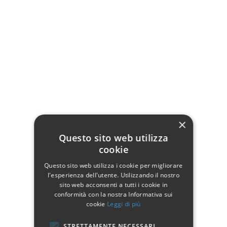
Tortora - Shabby
Azzurro - Shabby
Azzurro
Chic
Chic
Rosa - Shabby Chic
Verde - Shabby Chic
×
Testata/testiera francese:
Questo sito web utilizza
Modello Erika
cookie
Realizzato interamente con tubolari e tondini in ferro battuto
Questo sito web utilizza i cookie per migliorare
Diametro tubolari laterali 30 cm
l'esperienza dell'utente. Utilizzando il nostro
Dimensioni/ingombro totale: 148 x 5 H. 125 cm
sito web acconsenti a tutti i cookie in
conformità con la nostra Informativa sui
cookie
Leggi di più
STRETTAMENTE NECESSARI