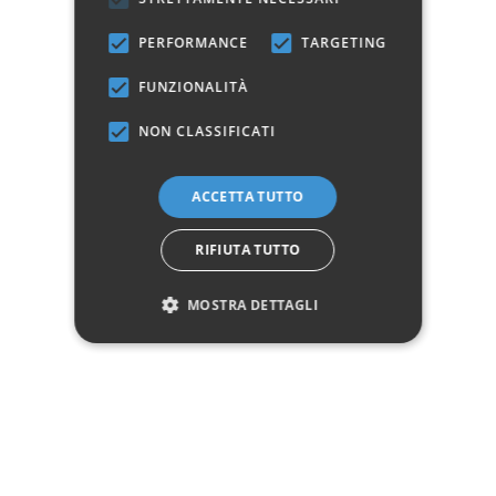
PERFORMANCE
TARGETING
Dettagli del prodotto
FUNZIONALITÀ
NON CLASSIFICATI
Dati tecnici
Materiale
Ferro / Ferro battuto
ACCETTA TUTTO
Manifattura
Prodotto 100% Italiano
RIFIUTA TUTTO
Dimensione letto
Francese 140 x 190
MOSTRA DETTAGLI
Marchio:
✓
✓
Imballaggio professionale
Pagamenti sicuri
✓
✓
Garanzia ufficiale
Acquisto assicurato fino a 2.500 €
Aggiungi alla lista dei desideri