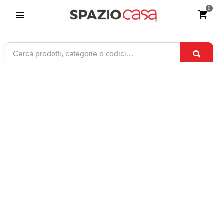
0
Tavolo in legno base X naturale
Riferimento:
3946-0
679
€
,00
CONSEGNA TRA
DISPONIBILE
4 SET
E
8 SET
1 / 3