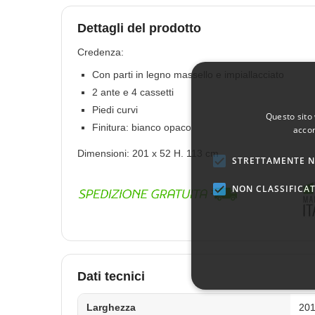
Dettagli del prodotto
Credenza:
Con parti in legno massello e impiallacciato
2 ante e 4 cassetti
Piedi curvi
Questo sito 
Finitura: bianco opaco
accon
Dimensioni: 201 x 52 H. 113 cm
STRETTAMENTE N
NON CLASSIFICAT
Dati tecnici
Larghezza
20