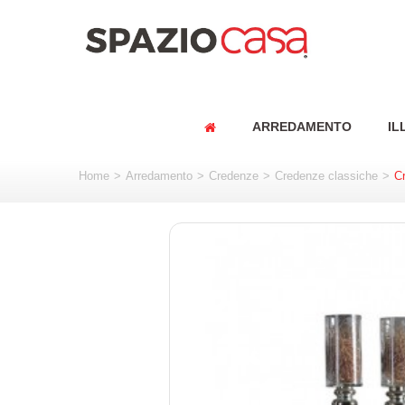
ARREDAMENTO
IL
Home
>
Arredamento
>
Credenze
>
Credenze classiche
>
C