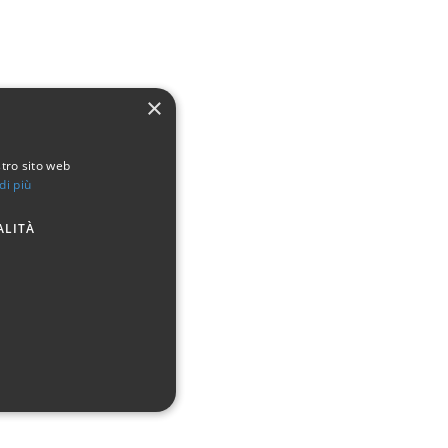
×
stro sito web
di più
ALITÀ