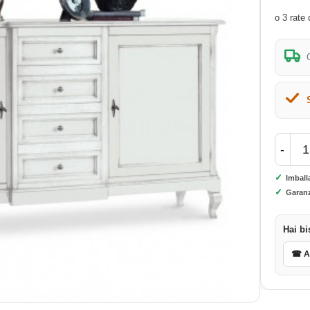
-
✓
Imball
✓
Garanz
Hai bi
☎ As