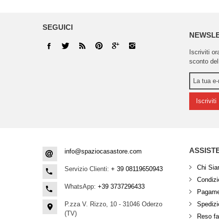
SEGUICI
NEWSL
Iscriviti o
sconto del
Iscriviti
ASSIST
info@spaziocasastore.com
Chi Si
Servizio Clienti:
+ 39 08119650943
Condizio
WhatsApp:
+39 3737296433
Pagamen
P.zza V. Rizzo, 10 - 31046 Oderzo
Spedizi
(TV)
Reso fa