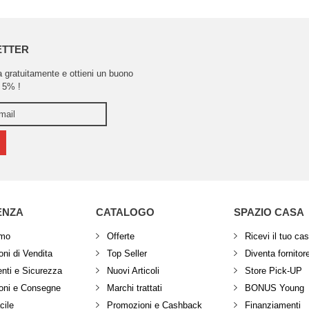
ETTER
ra gratuitamente e ottieni un buono
 5% !
ENZA
CATALOGO
SPAZIO CASA
amo
Offerte
Ricevi il tuo ca
ni di Vendita
Top Seller
Diventa fornitor
ti e Sicurezza
Nuovi Articoli
Store Pick-UP
oni e Consegne
Marchi trattati
BONUS Young
cile
Promozioni e Cashback
Finanziamenti