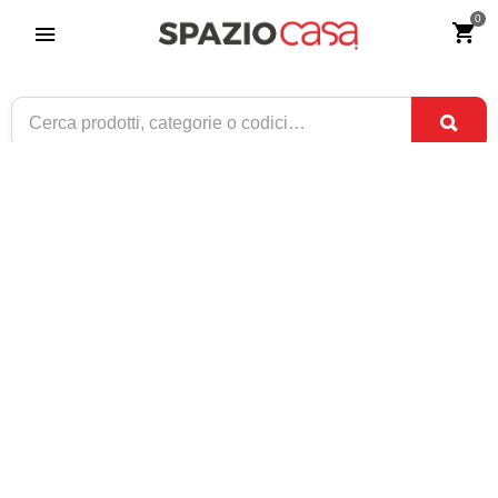
0
Rete letto singolo Ortopedica Legno
Faggio Elettrica Motore OKIN
Riferimento:
2911-0
569
€
,00
CONSEGNA TRA
DISPONIBILE
2 SET
E
4 SET
1 / 2