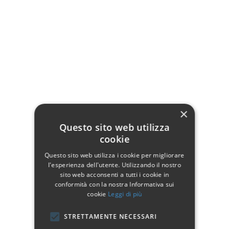
Rete a doghe letto singolo
In legno di faggio naturale
Vai alla
rete 1
resinato 60/25 mm
piazza e mezzo
Raccordi in caucciù
Vai alla
rete alla
Piedi conici in massello di
francese
faggio naturale
Vai alla
rete
Prodotto 100% Made in Italy
matrimoniale
×
Questo sito web utilizza
cookie
Questo sito web utilizza i cookie per migliorare
Dettagli del prodotto
l'esperienza dell'utente. Utilizzando il nostro
sito web acconsenti a tutti i cookie in
conformità con la nostra Informativa sui
cookie
Leggi di più
Dati tecnici
STRETTAMENTE NECESSARI
Altezza
35