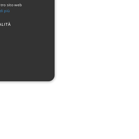
stro sito web
di più
ALITÀ