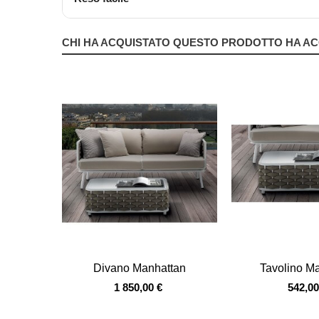
CHI HA ACQUISTATO QUESTO PRODOTTO HA AC
Vista veloce
Vista veloce
Divano Manhattan
Tavolino M
1 850,00 €
542,00