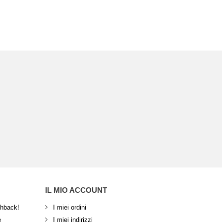
IL MIO ACCOUNT
shback!
I miei ordini
e
I miei indirizzi