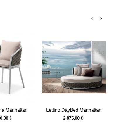
loce
Vista veloce
Vis
ina Manhattan
Lettino DayBed Manhattan
Le
0,00 €
2 875,00 €