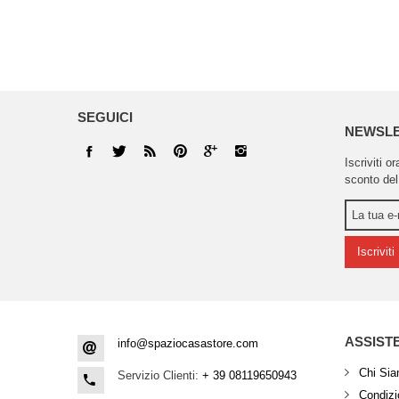
SEGUICI
NEWSL
Iscriviti o
sconto del
Iscriviti
ASSIST
info@spaziocasastore.com
Chi Si
Servizio Clienti:
+ 39 08119650943
Condizio