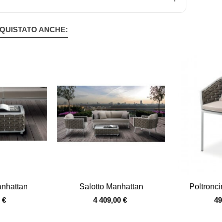
QUISTATO ANCHE:
Vista veloce
Vista ve
anhattan
Salotto Manhattan
Poltronc
 €
4 409,00 €
49