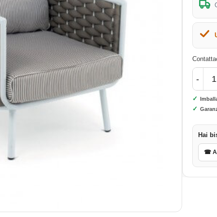
Contattac
-
✓
Imball
✓
Garanz
Hai bi
☎ As