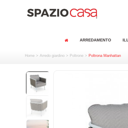
ARREDAMENTO
IL
Home
>
Arredo giardino
>
Poltrone
>
Poltrona Manhattan