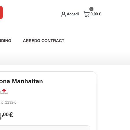
0
Accedi
0,00 €
RDINO
ARREDO CONTRACT
rona Manhattan
to:
2232-0
4
€
,00