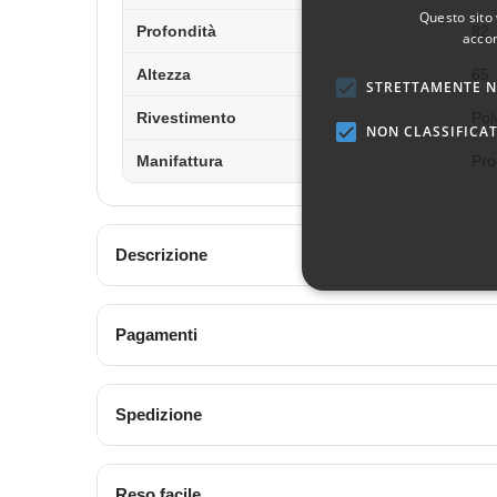
Questo sito 
Profondità
82
accon
Altezza
65
STRETTAMENTE N
Rivestimento
Pol
NON CLASSIFICAT
Manifattura
Pro
Descrizione
Pagamenti
Spedizione
Reso facile