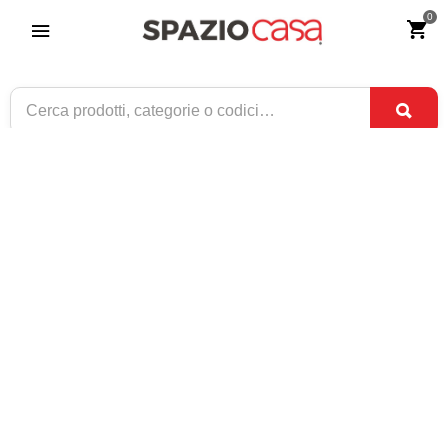
0
Credenza in legno arte povera tre porte
tre cassetti Bianco lucido con decori
Riferimento:
3501-0
459
€
,00
CONSEGNA TRA
SOLO 5 DISPONIBILI
3 SET
E
7 SET
1 / 1