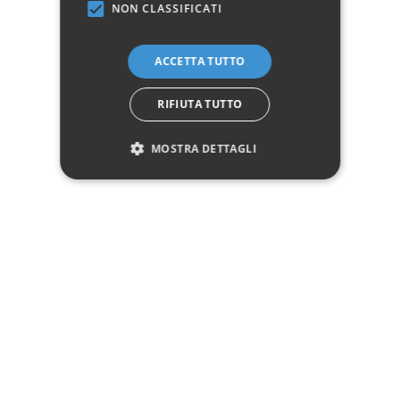
NON CLASSIFICATI
✓
✓
Imballaggio professionale
Pagamenti sicuri
✓
✓
Garanzia ufficiale
Acquisto assicurato fino a 2.500 €
ACCETTA TUTTO
Aggiungi alla lista dei desideri
RIFIUTA TUTTO
Hai bisogno di aiuto?
MOSTRA DETTAGLI
☎ Assistenza telefonica
WhatsApp
Descrizione
Pagamenti
Spedizione
Reso facile