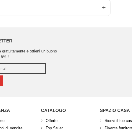
ETTER
ra gratuitamente e ottieni un buono
 5% !
ENZA
CATALOGO
SPAZIO CASA
amo
Offerte
Ricevi il tuo ca
ni di Vendita
Top Seller
Diventa fornitor