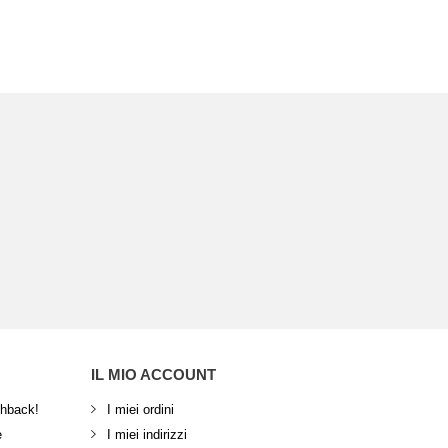
IL MIO ACCOUNT
shback!
I miei ordini
e
I miei indirizzi