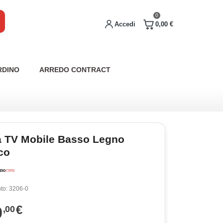
0
Accedi
0,00 €
RDINO
ARREDO CONTRACT
a TV Mobile Basso Legno
co
to:
3206-0
9
€
,00