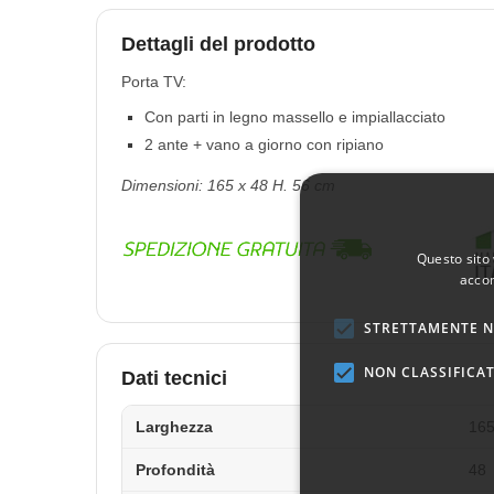
Dettagli del prodotto
Porta TV:
Con parti in legno massello e impiallacciato
2 ante + vano a giorno con ripiano
Dimensioni: 165 x 48 H. 56 cm
Questo sito 
accon
STRETTAMENTE N
NON CLASSIFICAT
Dati tecnici
Larghezza
16
Profondità
48