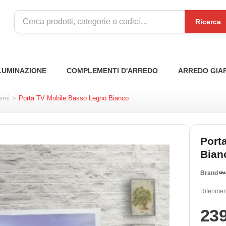
Ricerca
LUMINAZIONE
COMPLEMENTI D'ARREDO
ARREDO GIA
erni
>
Porta TV Mobile Basso Legno Bianco
Port
Bian
Brand
Riferimen
23