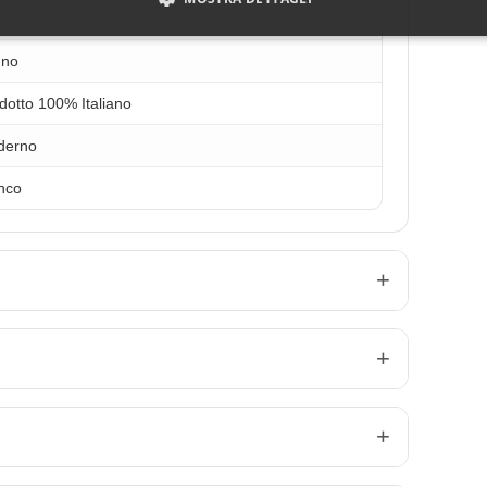
gno
dotto 100% Italiano
derno
nco