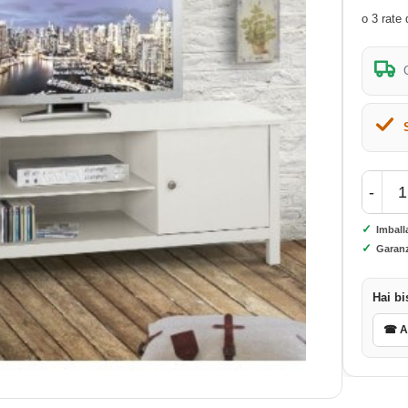
-
✓
Imball
✓
Garanz
Hai bi
☎ As