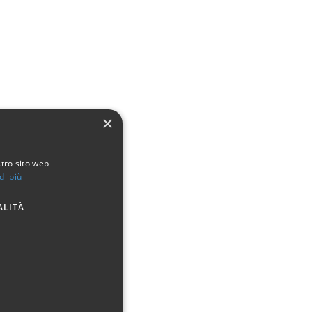
×
stro sito web
di più
ALITÀ