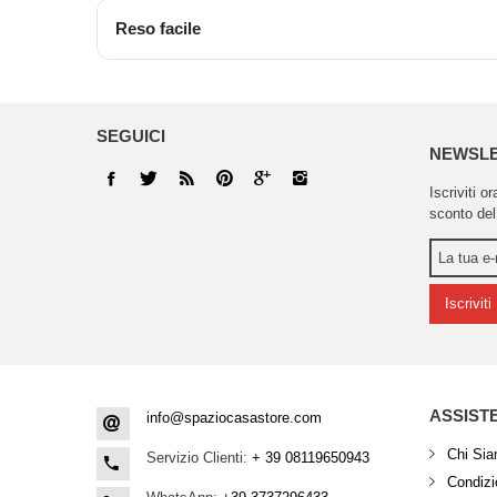
Reso facile
SEGUICI
NEWSL
Iscriviti o
sconto del
Iscriviti
ASSIST
info@spaziocasastore.com
Chi Si
Servizio Clienti:
+ 39 08119650943
Condizio