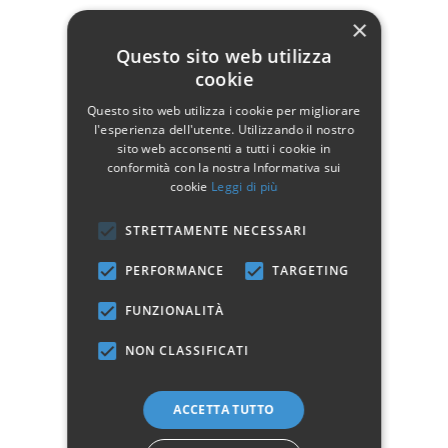
Dimensioni:
×
SINGOLO
Questo sito web utilizza
UNA PIAZZA E MEZZA
cookie
FRANCESE
Questo sito web utilizza i cookie per migliorare
l'esperienza dell'utente. Utilizzando il nostro
Per maggiori informazioni scarica la scheda tecnica del prodotto nella
sito web acconsenti a tutti i cookie in
sezione download.
conformità con la nostra Informativa sui
cookie
Leggi di più
Dettagli del prodotto
STRETTAMENTE NECESSARI
PERFORMANCE
TARGETING
Dati tecnici
FUNZIONALITÀ
NON CLASSIFICATI
Larghezza
175
Profondità
213
ACCETTA TUTTO
Altezza
120