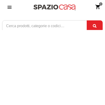
0
Letto Matrimoniale Imbottito Design
Semplice Charles Felis
Riferimento:
4256-0
1.005
€
,00
CONSEGNA TRA
DISPONIBILE
1 SET
E
3 SET
1 / 4