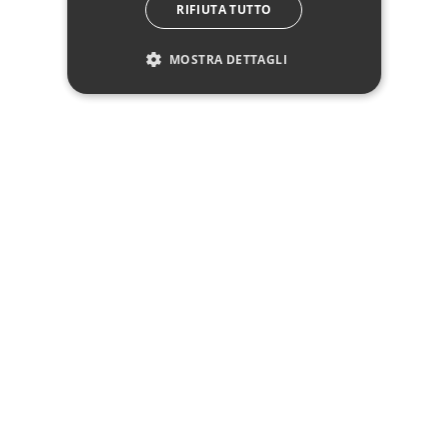
RIFIUTA TUTTO
Manifattura
Prodotto 100% Italiano
Ambiente
Camera da letto
MOSTRA DETTAGLI
Dimensione letto
Matrimoniale 160 x 190
Imbottitura
Con Imbottitura
Marchio:
✓
✓
Imballaggio professionale
Pagamenti sicuri
✓
✓
Garanzia ufficiale
Acquisto assicurato fino a 2.500 €
Aggiungi alla lista dei desideri
Hai bisogno di aiuto?
☎ Assistenza telefonica
WhatsApp