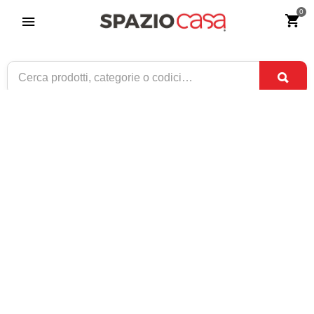
0
Letto Matrimoniale George Testata
Imbottita 2 Cuscini Felis
Riferimento:
4467-0
1.110
€
,00
CONSEGNA TRA
DISPONIBILE
3 SET
E
7 SET
1 / 4