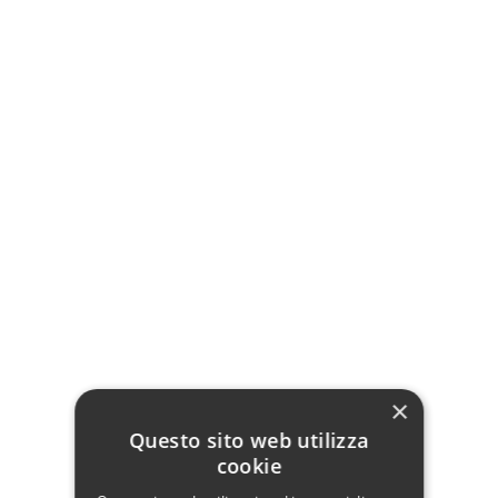
contenitore)
Contenitore
Maverick
Tipologia tessuto
Super
Lusso
Vip
Letto George:
Completamente
sfoderabile
×
Testiera relax system
Questo sito web utilizza
Piedini personalizzabili
cookie