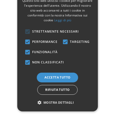
Questo sito web utilizza i cookie per migliorare
Dimensioni:
l'esperienza dell'utente. Utilizzando il nostro
sito web acconsenti a tutti i cookie in
SINGOLO
conformità con la nostra Informativa sui
UNA PIAZZA E MEZZA
cookie
Leggi di più
FRANCESE
STRETTAMENTE NECESSARI
Per maggiori informazioni scarica la scheda tecnica del prodotto nella
sezione download.
PERFORMANCE
TARGETING
FUNZIONALITÀ
Dettagli del prodotto
NON CLASSIFICATI
ACCETTA TUTTO
Dati tecnici
RIFIUTA TUTTO
Manifattura
Prodotto 100% Italiano
MOSTRA DETTAGLI
Marchio: