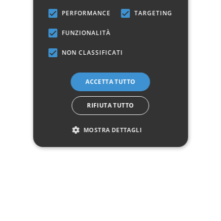
Dettagli del prodotto
PERFORMANCE
TARGETING
FUNZIONALITÀ
Dati tecnici
NON CLASSIFICATI
Materiale
Ferro / Ferro battuto
ACCETTA TUTTO
Manifattura
Prodotto 100% Italiano
RIFIUTA TUTTO
Dimensione letto
Francese 140 x 190
MOSTRA DETTAGLI
Marchio:
✓
✓
Imballaggio professionale
Pagamenti sicuri
✓
✓
Garanzia ufficiale
Acquisto assicurato fino a 2.500 €
Aggiungi alla lista dei desideri