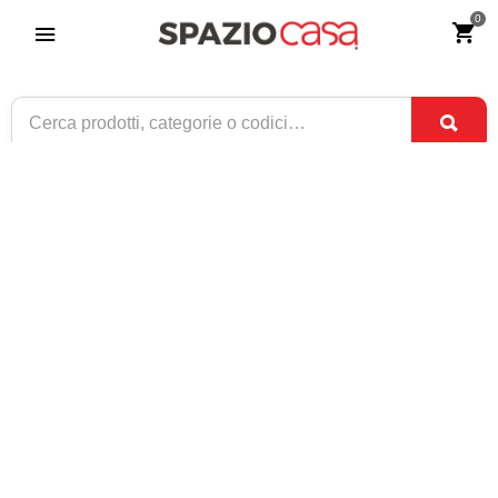
0
Testata letto francese in ferro Koris
Riferimento:
2848-0
159
€
,90
CONSEGNA TRA
DISPONIBILE
3 SET
E
7 SET
1 / 2