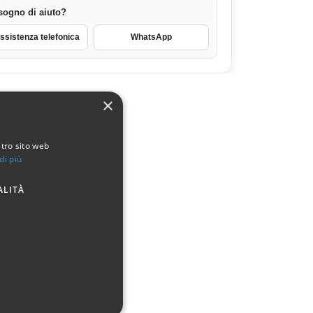
sogno di aiuto?
sistenza telefonica
WhatsApp
×
stro sito web
di più
ALITÀ