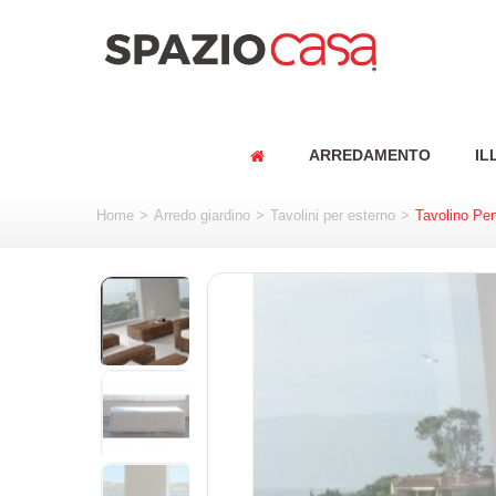
ARREDAMENTO
IL
Home
>
Arredo giardino
>
Tavolini per esterno
>
Tavolino Pe