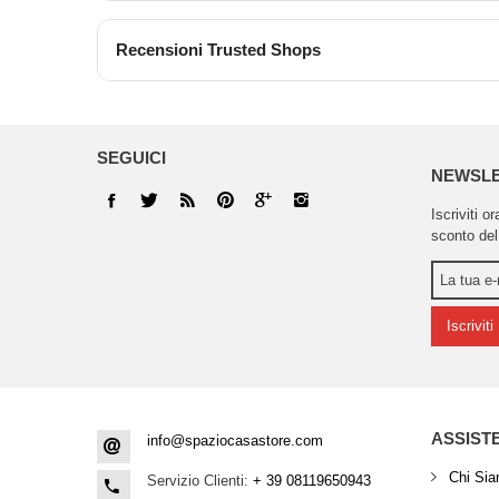
Recensioni Trusted Shops
SEGUICI
NEWSL
Iscriviti o
sconto del
Iscriviti
ASSIST
info@spaziocasastore.com
Chi Si
Servizio Clienti:
+ 39 08119650943