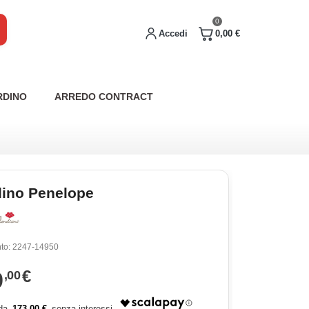
0
Accedi
0,00 €
RDINO
ARREDO CONTRACT
lino Penelope
to:
2247-14950
9
€
,00
173,00 €