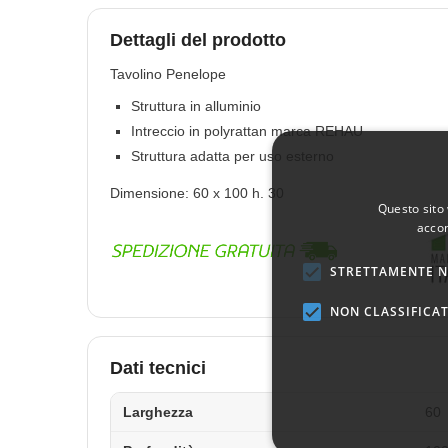
Dettagli del prodotto
Tavolino Penelope
Struttura in alluminio
Intreccio in polyrattan marca REHAU
Struttura adatta per uso esterno
Dimensione: 60 x 100 h. 30
Questo sito 
accon
STRETTAMENTE N
NON CLASSIFICAT
Dati tecnici
Larghezza
60