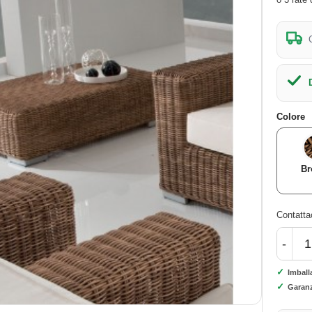
Colore
Br
Contattac
-
✓
Imball
✓
Garanz