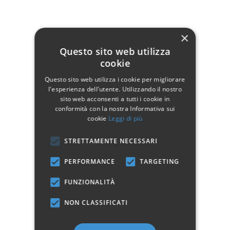
Blu
Glicine
Tortora
×
Questo sito web utilizza
cookie
Tortora - Shabby
Azzurro - Shabby
Questo sito web utilizza i cookie per migliorare
Azzurro
Chic
Chic
l'esperienza dell'utente. Utilizzando il nostro
sito web acconsenti a tutti i cookie in
conformità con la nostra Informativa sui
cookie
Leggi di più
STRETTAMENTE NECESSARI
Rosa - Shabby Chic
Verde - Shabby Chic
PERFORMANCE
TARGETING
FUNZIONALITÀ
Tavolino Country:
Struttura in ferro battuto
NON CLASSIFICATI
Piano in vetro da 5 mm incorniciato in legno massello
Il prodotto è disponibile anche nella versione quadrata o con