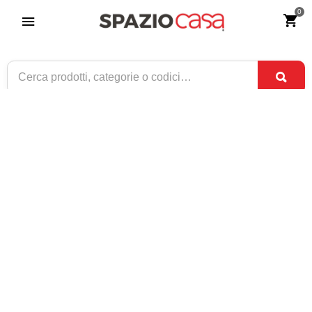
0
Tavolino da salotto rettangolare Country
piano in vetro
Riferimento:
3023-0
119
€
,90
ESAURITO
1 / 2