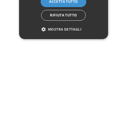
ACCETTA TUTTO
piano in legno:
Tavolino quadrato da salotto in ferro con piano in vetro
RIFIUTA TUTTO
Tavolino rettangolare da salotto in ferro con piano in legno
MOSTRA DETTAGLI
Dettagli del prodotto
Dati tecnici
Larghezza
70 - 90
Profondità
50
Altezza
50