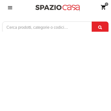
0
Set Tavolo rettangolare allungabile +
Sedie Rochelle seduta paglia Noce
Riferimento:
4234-0
379
€
,00
CONSEGNA TRA
SOLO 9 DISPONIBILI
31 AGO
E
2 SET
1 / 3