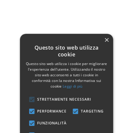
Tavolo Rettangolare + sedie:
×
Piano impiallacciato noce
Questo sito web utilizza
Struttura in legno massello
cookie
Sedie in legno con seduta paglia
Questo sito web utilizza i cookie per migliorare
l'esperienza dell'utente. Utilizzando il nostro
sito web acconsenti a tutti i cookie in
conformità con la nostra Informativa sui
cookie
Leggi di più
Dettagli del prodotto
STRETTAMENTE NECESSARI
PERFORMANCE
TARGETING
FUNZIONALITÀ
Marchio: