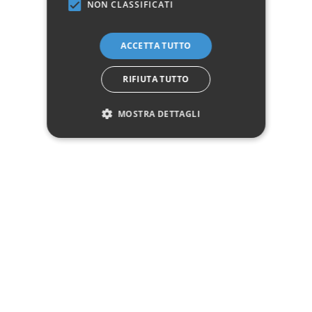
NON CLASSIFICATI
✓
✓
Imballaggio professionale
Pagamenti sicuri
✓
✓
Garanzia ufficiale
Acquisto assicurato fino a 2.500 €
ACCETTA TUTTO
Aggiungi alla lista dei desideri
RIFIUTA TUTTO
Hai bisogno di aiuto?
MOSTRA DETTAGLI
☎ Assistenza telefonica
WhatsApp
Descrizione
Pagamenti
Spedizione
Reso facile