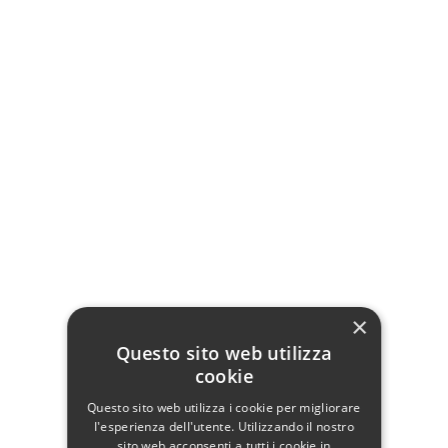
Tavolo Rettangolare con allunghe:
Piano in rovere nodato finitura
grano
Base in metallo nero
Design Moderno
Dimensioni chiuso: L. 160 x P. 90 H. 77
cm
Dimensioni aperto: L. 260 x P. 90 H. 77
cm
Dettagli del prodotto
×
Questo sito web utilizza
cookie
Dati tecnici
Questo sito web utilizza i cookie per migliorare
l'esperienza dell'utente. Utilizzando il nostro
Larghezza
160
sito web acconsenti a tutti i cookie in