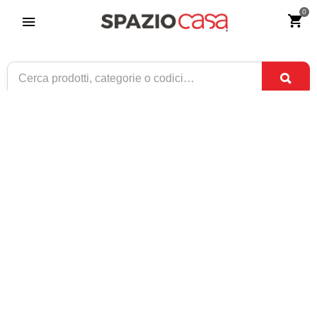
0
Tavolo Allungabile in Rovere Nodato con
Gambe Incrociate Nere
Riferimento:
4164-0
1.139
€
,00
CONSEGNA TRA
SOLO 9 DISPONIBILI
31 AGO
E
2 SET
1 / 2