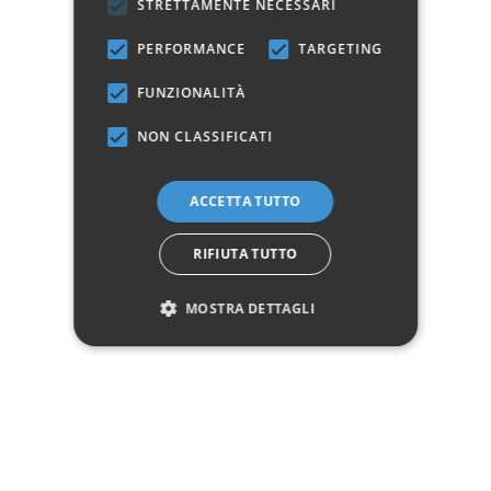
STRETTAMENTE NECESSARI
Hai bisogno di aiuto?
PERFORMANCE
TARGETING
☎ Assistenza telefonica
WhatsApp
FUNZIONALITÀ
NON CLASSIFICATI
Descrizione
ACCETTA TUTTO
Pagamenti
RIFIUTA TUTTO
MOSTRA DETTAGLI
Spedizione
Reso facile
Recensioni Trusted Shops