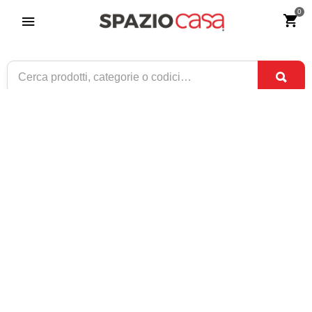
0
Tavolo Rettangolare con Piano in Vetro
Allungabile Grigio
Riferimento:
2014-0
239
€
,90
CONSEGNA TRA
DISPONIBILE
8 SET
E
10 SET
1 / 4