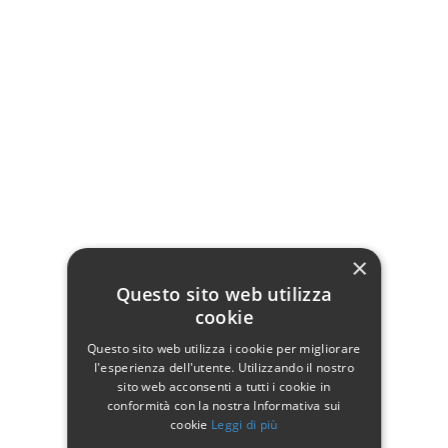
Colore
Tavolo rettangolare
Struttura in acciaio
Rivestimento in polyrattan
Piano in vetro temperato da 5mm
Dimensioni: 160 x 90 x H. 72 cm
×
180 x 90 x H. 72 c
Questo sito web utilizza
cookie
Dettagli del prodotto
Questo sito web utilizza i cookie per migliorare
l'esperienza dell'utente. Utilizzando il nostro
sito web acconsenti a tutti i cookie in
Dati tecnici
conformità con la nostra Informativa sui
cookie
Leggi di più
Profondità
90