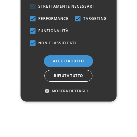
STRETTAMENTE NECESSARI
Altezza
72
PERFORMANCE
TARGETING
Rivestimento
Polyrattan
FUNZIONALITÀ
Manifattura
Prodotto 100% Italiano
NON CLASSIFICATI
ACCETTA TUTTO
Avvisami quando disponibile
Marchio:
RIFIUTA TUTTO
MOSTRA DETTAGLI
✓
✓
Imballaggio professionale
Pagamenti sicuri
✓
✓
Garanzia ufficiale
Acquisto assicurato fino a 2.500 €
Aggiungi alla lista dei desideri
Hai bisogno di aiuto?
☎ Assistenza telefonica
WhatsApp