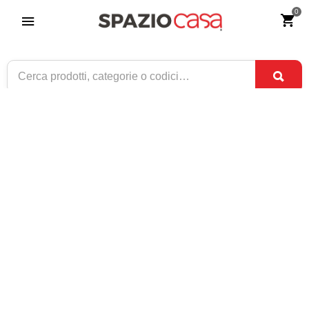
0
Tavolo rettangolare Easy Coveri Garden
Riferimento:
2431-0
199
€
,00
ESAURITO
1 / 5