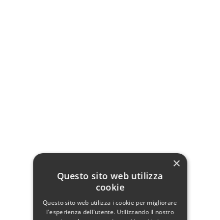
Tavolo snack Tolix:
Struttura
e
piano
in acciaio
Design Moderno Industriale
Forma quadrato
Dimensioni: 60 x 60 x H. 105 cm
Dettagli del prodotto
×
Questo sito web utilizza
Dati tecnici
cookie
Larghezza
60
Questo sito web utilizza i cookie per migliorare
l'esperienza dell'utente. Utilizzando il nostro
Profondità
60