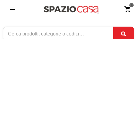
0
Tavolo Alto da Bar Quadrato Tolix Stile
Industriale Canna di fucile
Riferimento:
3896-0
199
€
,00
ESAURITO
1 / 3