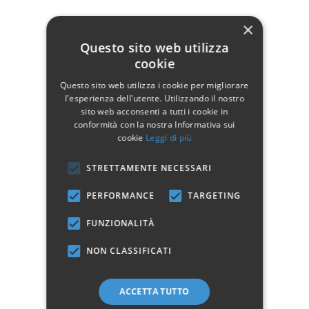
Tavolo + Sedie per esterno:
×
Set in legno teak indonesiano
Questo sito web utilizza
Dimensioni sedia 46x40 H. 89cm
cookie
Con cuscino Ecru Idrorepellente
Questo sito web utilizza i cookie per migliorare
Dettagli del prodotto
l'esperienza dell'utente. Utilizzando il nostro
sito web acconsenti a tutti i cookie in
conformità con la nostra Informativa sui
cookie
Leggi di più
STRETTAMENTE NECESSARI
Marchio:
PERFORMANCE
TARGETING
✓
✓
Imballaggio professionale
Pagamenti sicuri
✓
✓
Garanzia ufficiale
Acquisto assicurato fino a 2.500 €
FUNZIONALITÀ
Aggiungi alla lista dei desideri
NON CLASSIFICATI
Hai bisogno di aiuto?
ACCETTA TUTTO
☎ Assistenza telefonica
WhatsApp