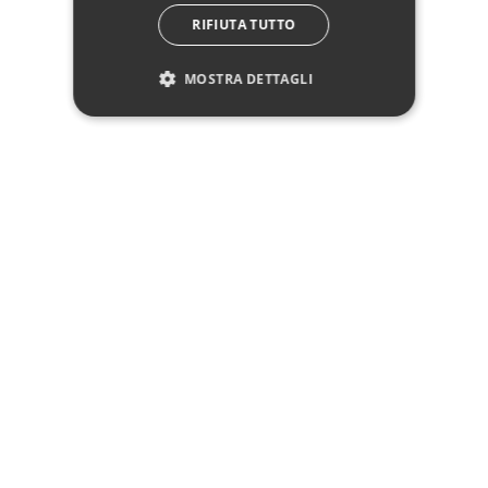
RIFIUTA TUTTO
MOSTRA DETTAGLI
Descrizione
Pagamenti
Spedizione
Reso facile
Recensioni Trusted Shops
SEGUICI