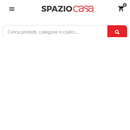
0
Set da esterno Tavolo + Sedie in Legno
Teak Lipari
Riferimento:
4279-0
2.159
€
,00
CONSEGNA TRA
ULTIMI PEZZI
3 SET
E
7 SET
1 / 2