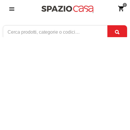
0
Poltrona Regista Pieghevole
Riferimento:
4276-0
29
€
,90
ESAURITO
1 / 4