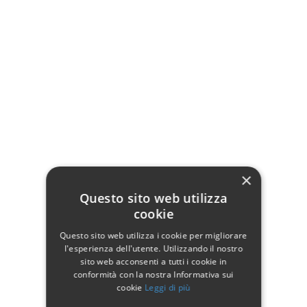
Poltrona da spiaggia:
Alluminio
Pieghevole
Tessuto Traspirante e Antistrappo
QUESTO PRODOTTO PUO' ESSERE ACQUISTATO SOLO A
MULTIPLI DI 2 PZ.
×
Questo sito web utilizza
Dettagli del prodotto
cookie
Questo sito web utilizza i cookie per migliorare
l'esperienza dell'utente. Utilizzando il nostro
Dati tecnici
sito web acconsenti a tutti i cookie in
conformità con la nostra Informativa sui
cookie
Leggi di più
Larghezza
55