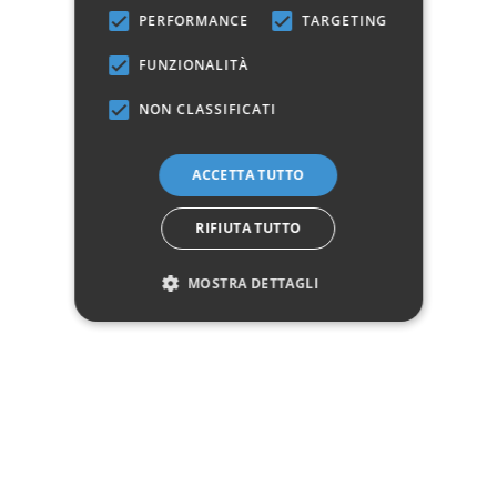
sedia
PERFORMANCE
TARGETING
Manifattura
Prodotto 100% Italiano
FUNZIONALITÀ
NON CLASSIFICATI
La quantità di ordine minimo di acquisto del prodotto è
2
ACCETTA TUTTO
Marchio:
RIFIUTA TUTTO
✓
✓
Imballaggio professionale
Pagamenti sicuri
✓
✓
Garanzia ufficiale
Acquisto assicurato fino a 2.500 €
MOSTRA DETTAGLI
Aggiungi alla lista dei desideri
Hai bisogno di aiuto?
☎ Assistenza telefonica
WhatsApp
Descrizione