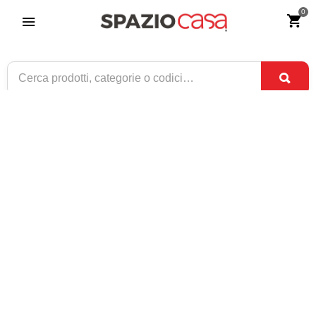
0
Sedia in propilene bianca e gambe in
legno naturale
Riferimento:
2397-0
69
€
,90
CONSEGNA TRA
DISPONIBILE
2 SET
E
4 SET
1 / 5