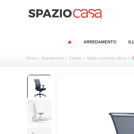
ARREDAMENTO
IL
Home
>
Arredamento
>
Sedute
>
Sedie e poltrone ufficio
>
S