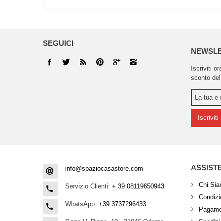
SEGUICI
NEWSL
Iscriviti o
sconto del
Iscriviti
ASSIST
info@spaziocasastore.com
Chi Si
Servizio Clienti:
+ 39 08119650943
Condizio
WhatsApp:
+39 3737296433
Pagamen