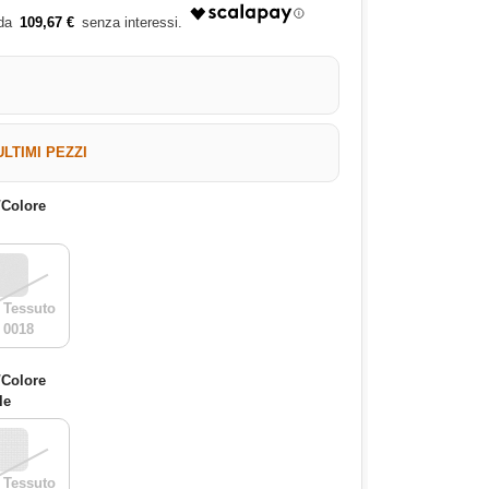
109,67 €
ULTIMI PEZZI
/Colore
 Tessuto
 0018
/Colore
le
 Tessuto