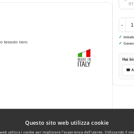
RT
-
✓
Imball
to tessuto nero
✓
Garanz
Hai bi
☎ As
Questo sito web utilizza cookie
web utilizza i cookie per migliorare l'esperienza dell'utente. Utilizzando il no