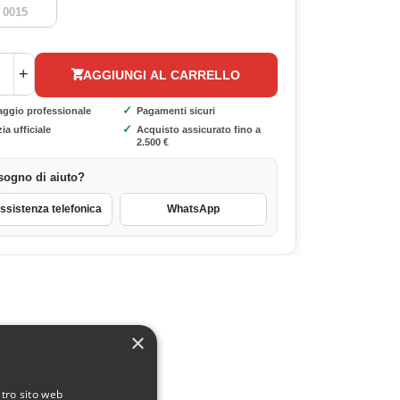
 0015
+
AGGIUNGI AL CARRELLO
✓
aggio professionale
Pagamenti sicuri
✓
ia ufficiale
Acquisto assicurato fino a
2.500 €
sogno di aiuto?
sistenza telefonica
WhatsApp
×
stro sito web