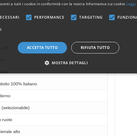
senti a tutti i cookie in conformità con la nostra Informativa sui cookie
Leggi 
ECESSARI
PERFORMANCE
TARGETING
FUNZION
I
ACCETTA TUTTO
RIFIUTA TUTTO
-113
on
MOSTRA DETTAGLI
suto
dotto 100% Italiano
derno
i (selezionabile)
 ruote
ienale alto