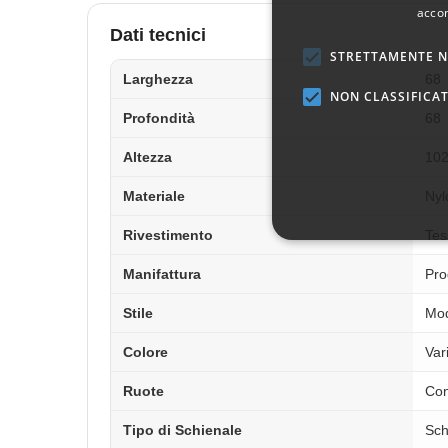
accon
Dati tecnici
STRETTAMENTE N
Larghezza
68
NON CLASSIFICAT
Profondità
68
Altezza
102
Materiale
Nyl
Rivestimento
Tes
Manifattura
Pro
Stile
Mo
Colore
Var
Ruote
Con
Tipo di Schienale
Sch