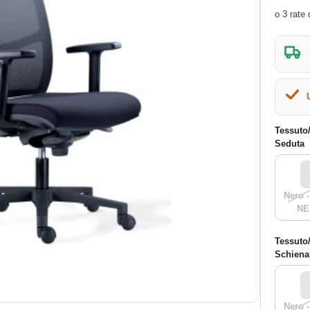
Tessuto
Seduta
Nero -
NE
Tessuto
Schiena
Nero -