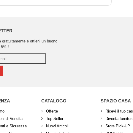
ETTER
ra gratuitamente e ottieni un buono
 5% !
ENZA
CATALOGO
SPAZIO CASA
amo
Offerte
Ricevi il tuo ca
ni di Vendita
Top Seller
Diventa fornitor
ti e Sicurezza
Nuovi Articoli
Store Pick-UP