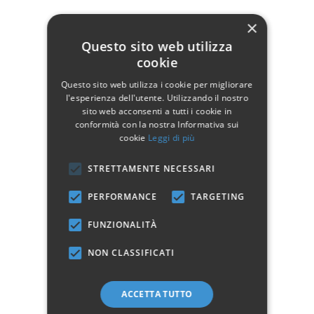
Dati tecnici
×
Larghezza
69
Questo sito web utilizza
cookie
Profondità
69
Questo sito web utilizza i cookie per migliorare
Altezza
87-99
l'esperienza dell'utente. Utilizzando il nostro
sito web acconsenti a tutti i cookie in
Materiale
Nylon
conformità con la nostra Informativa sui
cookie
Leggi di più
Rivestimento
Tessuto
Manifattura
Prodotto 100% Italiano
STRETTAMENTE NECESSARI
Stile
Moderno
PERFORMANCE
TARGETING
Colore
Nero
FUNZIONALITÀ
Ruote
Con ruote
NON CLASSIFICATI
Tipo di Schienale
Schienale alto
Braccioli
Con braccioli
ACCETTA TUTTO