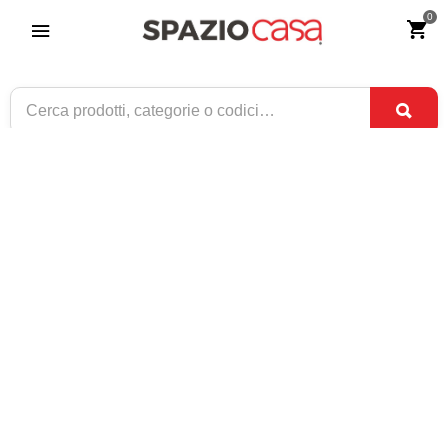
0
Sedia Operativa per Ufficio FIVE nera
Milani
Riferimento:
4087-0
299
€
,00
ESAURITO
1 / 2